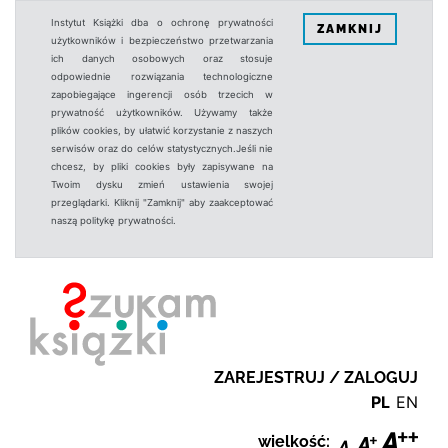
Instytut Książki dba o ochronę prywatności
ZAMKNIJ
użytkowników i bezpieczeństwo przetwarzania
ich danych osobowych oraz stosuje
odpowiednie rozwiązania technologiczne
zapobiegające ingerencji osób trzecich w
prywatność użytkowników. Używamy także
plików cookies, by ułatwić korzystanie z naszych
serwisów oraz do celów statystycznych.Jeśli nie
chcesz, by pliki cookies były zapisywane na
Twoim dysku zmień ustawienia swojej
przeglądarki. Kliknij "Zamknij" aby zaakceptować
naszą politykę prywatności.
ZAREJESTRUJ / ZALOGUJ
PL
EN
wielkość: