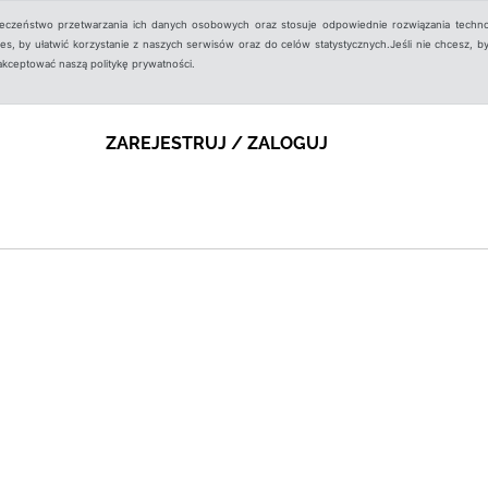
ieczeństwo przetwarzania ich danych osobowych oraz stosuje odpowiednie rozwiązania techno
, by ułatwić korzystanie z naszych serwisów oraz do celów statystycznych.Jeśli nie chcesz, by
aakceptować naszą politykę prywatności.
ZAREJESTRUJ / ZALOGUJ