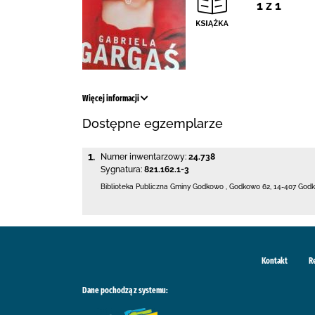
1 z 1
Więcej informacji
Dostępne egzemplarze
1.
Numer inwentarzowy:
24.738
Sygnatura:
821.162.1-3
Biblioteka Publiczna Gminy Godkowo
,
Godkowo 62
,
14-407 God
Kontakt
R
Dane pochodzą z systemu: