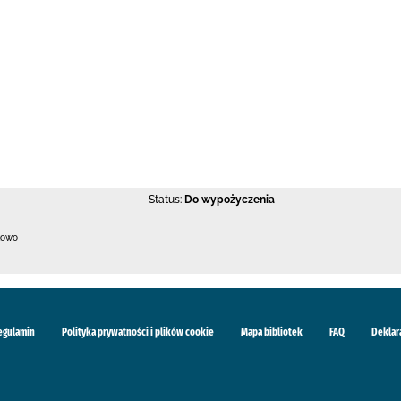
Status:
Do wypożyczenia
kowo
egulamin
Polityka prywatności i plików cookie
Mapa bibliotek
FAQ
Deklar