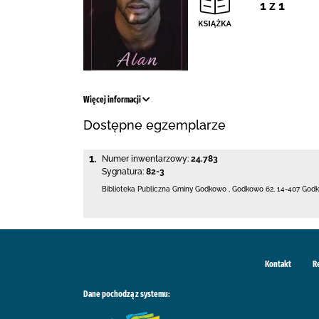
1 z 1
Więcej informacji
Dostępne egzemplarze
1.
Numer inwentarzowy:
24.783
Sygnatura:
82-3
Biblioteka Publiczna Gminy Godkowo
,
Godkowo 62
,
14-407 God
Kontakt
R
Dane pochodzą z systemu: