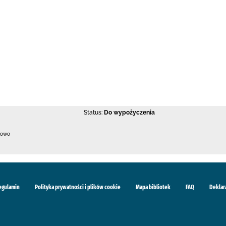
Status:
Do wypożyczenia
kowo
egulamin
Polityka prywatności i plików cookie
Mapa bibliotek
FAQ
Deklar