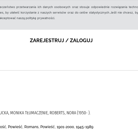
ieczeństwo przetwarzania ich danych osobowych oraz stosuje odpowiednie rozwiązania techno
, by ułatwić korzystanie z naszych serwisów oraz do celów statystycznych.Jeśli nie chcesz, by
aakceptować naszą politykę prywatności.
ZAREJESTRUJ / ZALOGUJ
SUCKA, MONIKA TŁUMACZENIE, ROBERTS, NORA (1950- ).
ość, Powieść, Romans, Powieść, 1901-2000, 1945-1989