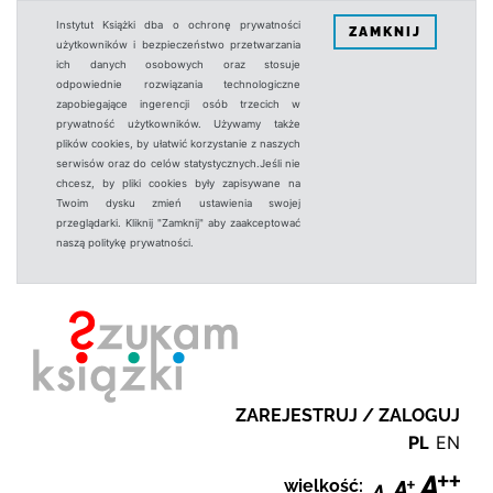
Instytut Książki dba o ochronę prywatności
ZAMKNIJ
użytkowników i bezpieczeństwo przetwarzania
ich danych osobowych oraz stosuje
odpowiednie rozwiązania technologiczne
zapobiegające ingerencji osób trzecich w
prywatność użytkowników. Używamy także
plików cookies, by ułatwić korzystanie z naszych
serwisów oraz do celów statystycznych.Jeśli nie
chcesz, by pliki cookies były zapisywane na
Twoim dysku zmień ustawienia swojej
przeglądarki. Kliknij "Zamknij" aby zaakceptować
naszą politykę prywatności.
ZAREJESTRUJ / ZALOGUJ
PL
EN
wielkość: