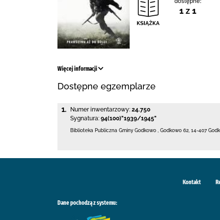
dostępne:
1 z 1
Więcej informacji
Dostępne egzemplarze
1.
Numer inwentarzowy:
24.750
Sygnatura:
94(100)"1939/1945"
Biblioteka Publiczna Gminy Godkowo
,
Godkowo 62
,
14-407 God
Kontakt
R
Dane pochodzą z systemu: