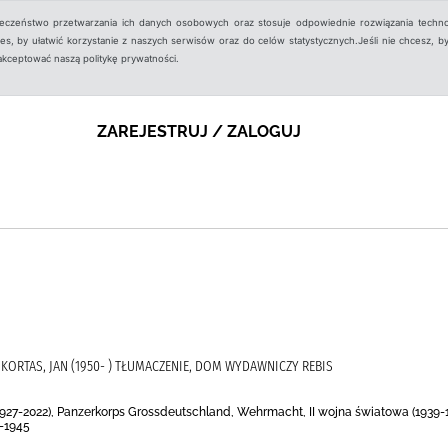
ieczeństwo przetwarzania ich danych osobowych oraz stosuje odpowiednie rozwiązania techno
, by ułatwić korzystanie z naszych serwisów oraz do celów statystycznych.Jeśli nie chcesz, by
aakceptować naszą politykę prywatności.
ZAREJESTRUJ / ZALOGUJ
 KORTAS, JAN (1950- ) TŁUMACZENIE, DOM WYDAWNICZY REBIS
927-2022), Panzerkorps Grossdeutschland, Wehrmacht, II wojna światowa (1939-19
-1945