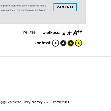
logiczne zapobiegające ingerencji osób
ZAMKNIJ
 pliki cookies były zapisywane na Twoim
PL
EN
wielkość:
kontrast:
45), Żołnierze, Bitwy, Niemcy, ZSRR, Pamiętniki i