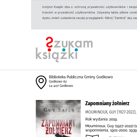
Instytut Książki dba o ochronę prywatności użytkowników i bezp
trzecich w prywatność użytkowników. Używamy także plików cookies
dysku zmień ustawienia swojej przeglądarki. Kliknij "Zamknij" aby z
Biblioteka Publiczna Gminy Godkowo
Godkowo 62
14-407 Godkowo
Zapomniany żołnierz
MOUMINOUX, GUY (1927-2022),
Rok wydania: 2019.
Mouminoux, Guy (1927-2022) (1
wspomnienia, 1901-2000, 1939