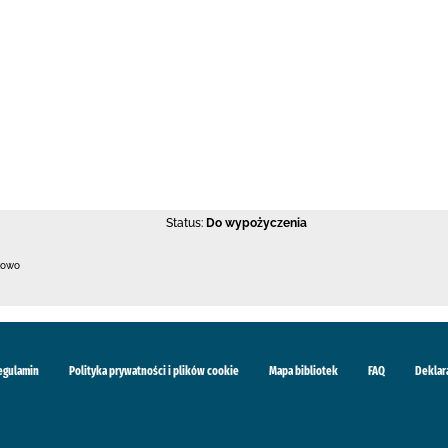
Status:
Do wypożyczenia
kowo
egulamin
Polityka prywatności i plików cookie
Mapa bibliotek
FAQ
Deklar