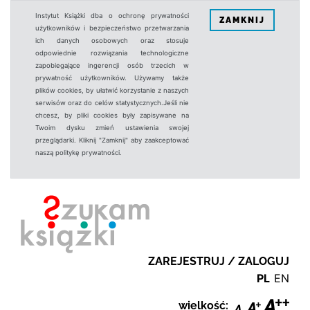
Instytut Książki dba o ochronę prywatności
ZAMKNIJ
użytkowników i bezpieczeństwo przetwarzania
ich danych osobowych oraz stosuje
odpowiednie rozwiązania technologiczne
zapobiegające ingerencji osób trzecich w
prywatność użytkowników. Używamy także
plików cookies, by ułatwić korzystanie z naszych
serwisów oraz do celów statystycznych.Jeśli nie
chcesz, by pliki cookies były zapisywane na
Twoim dysku zmień ustawienia swojej
przeglądarki. Kliknij "Zamknij" aby zaakceptować
naszą politykę prywatności.
ZAREJESTRUJ / ZALOGUJ
PL
EN
wielkość: