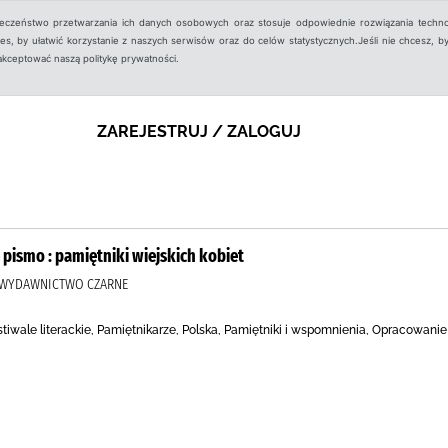
ieczeństwo przetwarzania ich danych osobowych oraz stosuje odpowiednie rozwiązania techno
, by ułatwić korzystanie z naszych serwisów oraz do celów statystycznych.Jeśli nie chcesz, by
aakceptować naszą politykę prywatności.
ZAREJESTRUJ / ZALOGUJ
pismo : pamiętniki wiejskich kobiet
), WYDAWNICTWO CZARNE
stiwale literackie, Pamiętnikarze, Polska, Pamiętniki i wspomnienia, Opracowanie