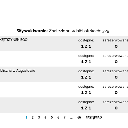
Wyszukiwanie:
Znalezione w bibliotekach: 329 .
 KĘTRZYŃSKIEGO
dostępne:
zarezerwowane
1 z 1
0
dostępne:
zarezerwowane
1 z 1
0
ubliczna w Augustowie
dostępne:
zarezerwowane
1 z 1
0
dostępne:
zarezerwowane
1 z 1
0
dostępne:
zarezerwowane
1 z 1
0
1
2
3
4
5
6
7
…
66
NASTĘPNA