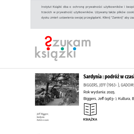
Instytut Książki dba o ochronę prywatności użytkowników i bezp
trzecich w prywatność użytkowników. Używamy także plików cookies
dysku zmień ustawienia swojej przeglądarki. Kliknij "Zamknij" aby z
Sardynia : podróż w czas
BIGGERS, JEFF (1963- ), GAD
Rok wydania: 2025.
Biggers, Jeff (1963- ), Kultur