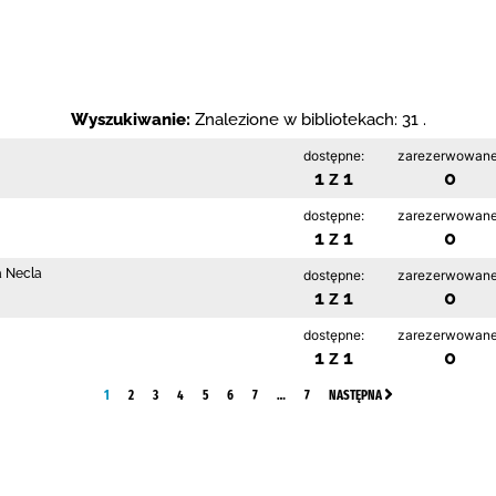
Wyszukiwanie:
Znalezione w bibliotekach: 31 .
dostępne:
zarezerwowane
1 z 1
0
dostępne:
zarezerwowane
1 z 1
0
a Necla
dostępne:
zarezerwowane
1 z 1
0
dostępne:
zarezerwowane
1 z 1
0
1
2
3
4
5
6
7
…
7
NASTĘPNA