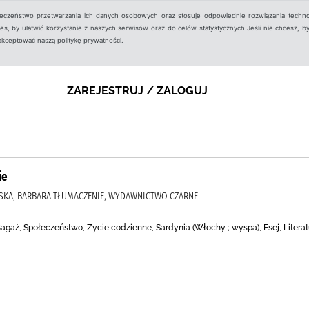
ieczeństwo przetwarzania ich danych osobowych oraz stosuje odpowiednie rozwiązania techno
, by ułatwić korzystanie z naszych serwisów oraz do celów statystycznych.Jeśli nie chcesz, by
aakceptować naszą politykę prywatności.
ZAREJESTRUJ / ZALOGUJ
ie
OMSKA, BARBARA TŁUMACZENIE, WYDAWNICTWO CZARNE
a, Bagaż, Społeczeństwo, Życie codzienne, Sardynia (Włochy ; wyspa), Esej, Litera