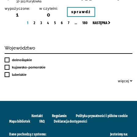
37-303 Kuryłówka
wypożyczone:
w czytelni:
sprawdź
1
0
1
2
3
4
5
6
7
…
180
NASTĘPNA
Województwo
dolnośląskie
kujawsko-pomorskie
lubelskie
więcej
Kontakt
Regulamin
Polityka prywatności i plików cookie
Mapa bibliotek
FAQ
Deklaracja dostępności
Dane pochodzą z systemu:
Jesteśmy na: