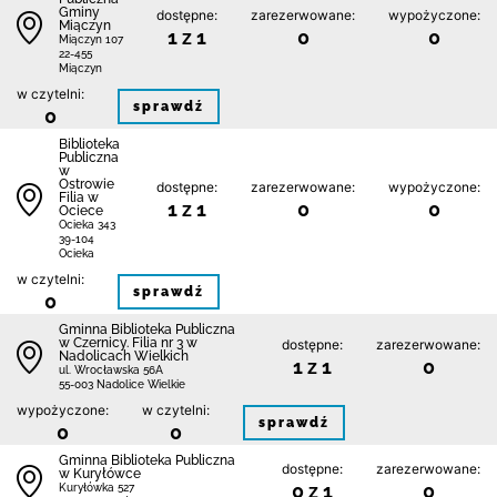
Gminy
dostępne:
zarezerwowane:
wypożyczone:
Miączyn
1 z 1
0
0
Miączyn 107
22-455
Miączyn
w czytelni:
sprawdź
0
Biblioteka
Publiczna
w
Ostrowie
dostępne:
zarezerwowane:
wypożyczone:
Filia w
1 z 1
0
0
Ociece
Ocieka 343
39-104
Ocieka
w czytelni:
sprawdź
0
Gminna Biblioteka Publiczna
w Czernicy. Filia nr 3 w
dostępne:
zarezerwowane:
Nadolicach Wielkich
1 z 1
0
ul. Wrocławska 56A
55-003 Nadolice Wielkie
wypożyczone:
w czytelni:
sprawdź
0
0
Gminna Biblioteka Publiczna
dostępne:
zarezerwowane:
w Kuryłówce
0 z 1
0
Kuryłówka 527