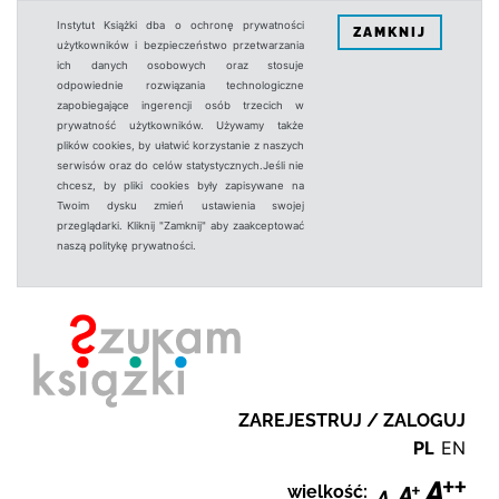
Instytut Książki dba o ochronę prywatności
ZAMKNIJ
użytkowników i bezpieczeństwo przetwarzania
ich danych osobowych oraz stosuje
odpowiednie rozwiązania technologiczne
zapobiegające ingerencji osób trzecich w
prywatność użytkowników. Używamy także
plików cookies, by ułatwić korzystanie z naszych
serwisów oraz do celów statystycznych.Jeśli nie
chcesz, by pliki cookies były zapisywane na
Twoim dysku zmień ustawienia swojej
przeglądarki. Kliknij "Zamknij" aby zaakceptować
naszą politykę prywatności.
ZAREJESTRUJ / ZALOGUJ
PL
EN
wielkość: