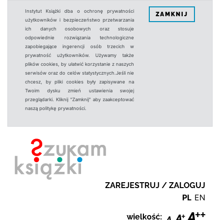
Instytut Książki dba o ochronę prywatności
ZAMKNIJ
użytkowników i bezpieczeństwo przetwarzania
ich danych osobowych oraz stosuje
odpowiednie rozwiązania technologiczne
zapobiegające ingerencji osób trzecich w
prywatność użytkowników. Używamy także
plików cookies, by ułatwić korzystanie z naszych
serwisów oraz do celów statystycznych.Jeśli nie
chcesz, by pliki cookies były zapisywane na
Twoim dysku zmień ustawienia swojej
przeglądarki. Kliknij "Zamknij" aby zaakceptować
naszą politykę prywatności.
ZAREJESTRUJ / ZALOGUJ
PL
EN
wielkość: