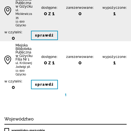
Publiczna
w Giżycku
dostępne:
zarezerwowane:
wypożyczone:
ul.
0 z 1
0
1
Mickiewicza
35
11-500
Giżycko
w czytelni:
sprawdź
0
Miejska
Biblioteka
Publiczna
w Giżycku
dostępne:
zarezerwowane:
wypożyczone:
Filia Nr 1
0 z 1
0
1
ul. Królowej
Jadwigi 3A
11-500
Giżycko
w czytelni:
sprawdź
0
1
Województwo
warmińsko-mazurskie