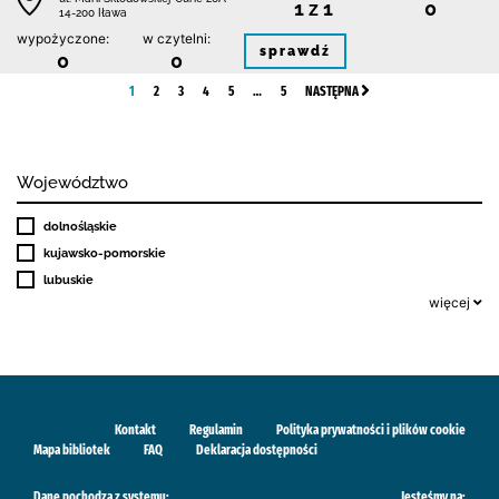
1 z 1
0
14-200 Iława
wypożyczone:
w czytelni:
sprawdź
0
0
1
2
3
4
5
…
5
NASTĘPNA
Województwo
dolnośląskie
kujawsko-pomorskie
lubuskie
więcej
Kontakt
Regulamin
Polityka prywatności i plików cookie
Mapa bibliotek
FAQ
Deklaracja dostępności
Dane pochodzą z systemu:
Jesteśmy na: