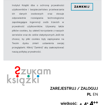
Instytut Książki dba o ochronę prywatności
ZAMKNIJ
użytkowników i bezpieczeństwo przetwarzania
ich danych osobowych oraz stosuje
odpowiednie rozwiązania technologiczne
zapobiegające ingerencji osób trzecich w
prywatność użytkowników. Używamy także
plików cookies, by ułatwić korzystanie z naszych
serwisów oraz do celów statystycznych.Jeśli nie
chcesz, by pliki cookies były zapisywane na
Twoim dysku zmień ustawienia swojej
przeglądarki. Kliknij "Zamknij" aby zaakceptować
naszą politykę prywatności.
ZAREJESTRUJ / ZALOGUJ
PL
EN
wielkość: