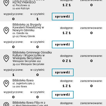
KĘTRZYŃSKIEGO
1 z 1
0
ul. Pocztowa 11
11-400 Kętrzyn
wypożyczone:
w czytelni:
sprawdź
0
1
Biblioteka 25 Brygady
Kawalerii Powietrznej w
dostępne:
zarezerwowane:
Nowym Glinniku
1 z 1
0
os. Osiedle 6a
97-217 Nowy Glinnik
wypożyczone:
w czytelni:
sprawdź
0
0
Biblioteka Gminnego Ośrodka
Kultury i Wypoczynku w
dostępne:
zarezerwowane:
Wielopolu Skrzyńskim
0 z 1
0
Wielopole Skrzyńskie 202
39-110 Wielopole Skrzyńskie
wypożyczone:
w czytelni:
sprawdź
1
0
Biblioteka Iława
dostępne:
zarezerwowane:
ul. Jagiellończyka 3
1 z 1
0
14-200 Iława
wypożyczone:
w czytelni:
sprawdź
0
0
Biblioteka Iława Filia nr 2
dostępne:
zarezerwowane:
ul. Marii Skłodowskiej-Curie 26A