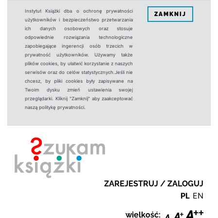
Instytut Książki dba o ochronę prywatności
ZAMKNIJ
użytkowników i bezpieczeństwo przetwarzania
ich danych osobowych oraz stosuje
odpowiednie rozwiązania technologiczne
zapobiegające ingerencji osób trzecich w
prywatność użytkowników. Używamy także
plików cookies, by ułatwić korzystanie z naszych
serwisów oraz do celów statystycznych.Jeśli nie
chcesz, by pliki cookies były zapisywane na
Twoim dysku zmień ustawienia swojej
przeglądarki. Kliknij "Zamknij" aby zaakceptować
naszą politykę prywatności.
ZAREJESTRUJ / ZALOGUJ
PL
EN
wielkość: