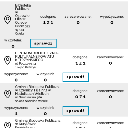
Biblioteka
Publiczna
w
Ostrowie
dostępne:
zarezerwowane:
wypożyczone:
Filia w
1 z 1
0
0
Ociece
Ocieka 343
39-104
Ocieka
w czytelni:
sprawdź
0
CENTRUM BIBLIOTECZNO-
KULTURALNE POWIATU
dostępne:
zarezerwowane:
KĘTRZYŃSKIEGO
1 z 1
0
ul. Pocztowa 11
11-400 Kętrzyn
wypożyczone:
w czytelni:
sprawdź
0
0
Gminna Biblioteka Publiczna
w Czernicy. Filia nr 3 w
dostępne:
zarezerwowane:
Nadolicach Wielkich
0 z 1
0
ul. Wrocławska 56A
55-003 Nadolice Wielkie
wypożyczone:
w czytelni:
sprawdź
1
0
Gminna Biblioteka Publiczna
dostępne:
zarezerwowane:
w Kuryłówce
Kuryłówka 527