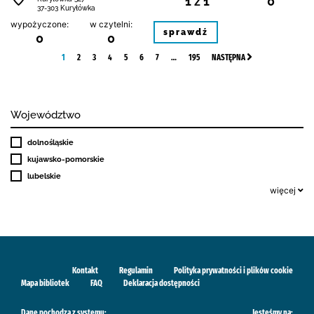
1 z 1
0
37-303 Kuryłówka
wypożyczone:
w czytelni:
sprawdź
0
0
1
2
3
4
5
6
7
…
195
NASTĘPNA
Województwo
dolnośląskie
kujawsko-pomorskie
lubelskie
więcej
Kontakt
Regulamin
Polityka prywatności i plików cookie
Mapa bibliotek
FAQ
Deklaracja dostępności
Dane pochodzą z systemu:
Jesteśmy na: