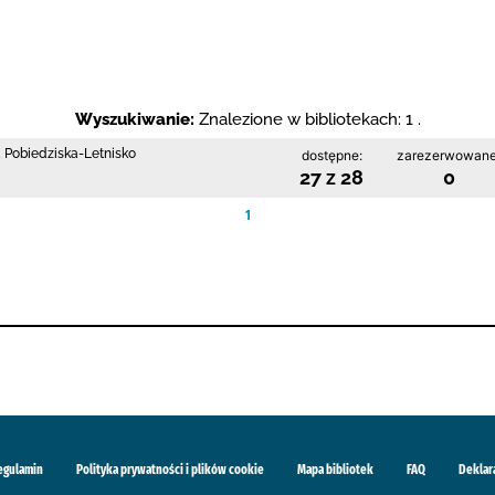
Wyszukiwanie:
Znalezione w bibliotekach: 1 .
a Pobiedziska-Letnisko
dostępne:
zarezerwowane
27 z 28
0
1
egulamin
Polityka prywatności i plików cookie
Mapa bibliotek
FAQ
Deklar