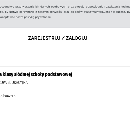
ieczeństwo przetwarzania ich danych osobowych oraz stosuje odpowiednie rozwiązania techno
, by ułatwić korzystanie z naszych serwisów oraz do celów statystycznych.Jeśli nie chcesz, by
aakceptować naszą politykę prywatności.
ZAREJESTRUJ / ZALOGUJ
la klasy siódmej szkoły podstawowej
GRUPA EDUKACYJNA
Podręcznik