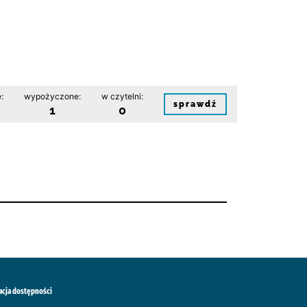
:
wypożyczone:
w czytelni:
sprawdź
1
0
acja dostępności