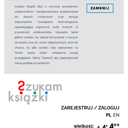
Instytut Książki dba o ochronę prywatności
ZAMKNIJ
użytkowników i bezpieczeństwo przetwarzania
ich danych osobowych oraz stosuje
odpowiednie rozwiązania technologiczne
zapobiegające ingerencji osób trzecich w
prywatność użytkowników. Używamy także
plików cookies, by ułatwić korzystanie z naszych
serwisów oraz do celów statystycznych.Jeśli nie
chcesz, by pliki cookies były zapisywane na
Twoim dysku zmień ustawienia swojej
przeglądarki. Kliknij "Zamknij" aby zaakceptować
naszą politykę prywatności.
ZAREJESTRUJ / ZALOGUJ
PL
EN
wielkość: