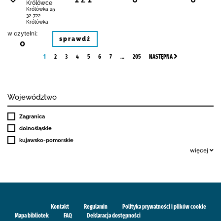
Królówce
Królówka 25
32-722
Królówka
w czytelni:
sprawdź
0
1
2
3
4
5
6
7
…
205
NASTĘPNA
Województwo
Zagranica
dolnośląskie
kujawsko-pomorskie
więcej
Kontakt
Regulamin
Polityka prywatności i plików cookie
Mapa bibliotek
FAQ
Deklaracja dostępności