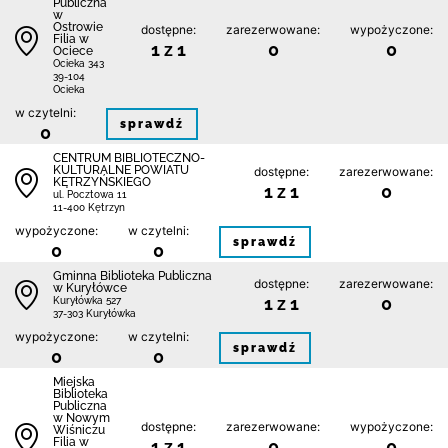
Publiczna
w
Ostrowie
dostępne:
zarezerwowane:
wypożyczone:
Filia w
1 z 1
0
0
Ociece
Ocieka 343
39-104
Ocieka
w czytelni:
sprawdź
0
CENTRUM BIBLIOTECZNO-
KULTURALNE POWIATU
dostępne:
zarezerwowane:
KĘTRZYŃSKIEGO
1 z 1
0
ul. Pocztowa 11
11-400 Kętrzyn
wypożyczone:
w czytelni:
sprawdź
0
0
Gminna Biblioteka Publiczna
dostępne:
zarezerwowane:
w Kuryłówce
1 z 1
0
Kuryłówka 527
37-303 Kuryłówka
wypożyczone:
w czytelni:
sprawdź
0
0
Miejska
Biblioteka
Publiczna
w Nowym
dostępne:
zarezerwowane:
wypożyczone:
Wiśniczu
Filia w
1 z 1
0
0