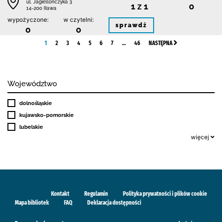
ul. Jagiellończyka 3
1 z 1
0
14-200 Iława
wypożyczone:
w czytelni:
sprawdź
0
0
1
2
3
4
5
6
7
…
46
NASTĘPNA
Województwo
dolnośląskie
kujawsko-pomorskie
lubelskie
więcej
Kontakt
Regulamin
Polityka prywatności i plików cookie
Mapa bibliotek
FAQ
Deklaracja dostępności