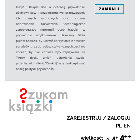
Instytut Książki dba o ochronę prywatności
ZAMKNIJ
użytkowników i bezpieczeństwo przetwarzania
ich danych osobowych oraz stosuje
odpowiednie rozwiązania technologiczne
zapobiegające ingerencji osób trzecich w
prywatność użytkowników. Używamy także
plików cookies, by ułatwić korzystanie z naszych
serwisów oraz do celów statystycznych.Jeśli nie
chcesz, by pliki cookies były zapisywane na
Twoim dysku zmień ustawienia swojej
przeglądarki. Kliknij "Zamknij" aby zaakceptować
naszą politykę prywatności.
ZAREJESTRUJ / ZALOGUJ
PL
EN
wielkość: