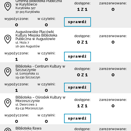
Gminna Biblioteka Publiczna
dostępne:
zarezerwowane:
w Kuryłówce
1 z 1
0
Kuryłówka 527
37-303 Kuryłówka
wypożyczone:
w czytelni:
sprawdź
0
0
Augustowskie Placówki
Kultury Miejska Biblioteka
dostępne:
zarezerwowane:
Publiczna w Augustowie
0 z 1
0
ul. Hoża 7
16-300 Augustów
wypożyczone:
w czytelni:
sprawdź
1
0
Biblioteka - Centrum Kultury w
dostępne:
zarezerwowane:
Szczuczynie
0 z 1
0
ul. Łomzyńska 11
19-230 Szczuczyn
wypożyczone:
w czytelni:
sprawdź
1
0
Biblioteka – Ośrodek Kultury w
dostępne:
zarezerwowane:
Morzeszczynie
1 z 1
0
ul. Dworcowa 3
83-132 Morzeszczyn
wypożyczone:
w czytelni:
sprawdź
0
0
Biblioteka Iława
dostępne:
zarezerwowane: