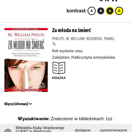
kontrast:
Za młoda na śmierć
PHELPS, M. WILLIAM, ROJEWSKI, PAWEŁ.
TŁ.
Rok wydania: 2012.
Zabójstwo, Publicystyka amerykańska
Więcej informacji
Wyszukiwanie:
Znalezione w bibliotekach: 112 .
Biblioteka Klubu Wojskowego
dostępne:
zarezerwowane:
17 WBZ w Wędrzynie