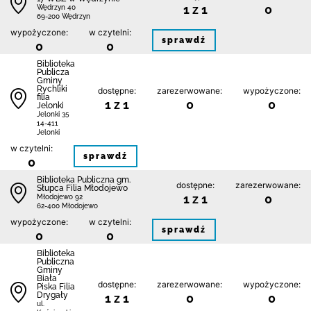
1 z 1
0
Wędrzyn 40
69-200 Wędrzyn
wypożyczone:
w czytelni:
sprawdź
0
0
Biblioteka
Publicza
Gminy
Rychliki
dostępne:
zarezerwowane:
wypożyczone:
filia
1 z 1
0
0
Jelonki
Jelonki 35
14-411
Jelonki
w czytelni:
sprawdź
0
Biblioteka Publiczna gm.
dostępne:
zarezerwowane:
Słupca Filia Młodojewo
1 z 1
0
Młodojewo 92
62-400 Młodojewo
wypożyczone:
w czytelni:
sprawdź
0
0
Biblioteka
Publiczna
Gminy
Biała
dostępne:
zarezerwowane:
wypożyczone:
Piska Filia
Drygały
1 z 1
0
0
ul.