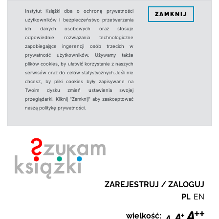
Instytut Książki dba o ochronę prywatności
ZAMKNIJ
użytkowników i bezpieczeństwo przetwarzania
ich danych osobowych oraz stosuje
odpowiednie rozwiązania technologiczne
zapobiegające ingerencji osób trzecich w
prywatność użytkowników. Używamy także
plików cookies, by ułatwić korzystanie z naszych
serwisów oraz do celów statystycznych.Jeśli nie
chcesz, by pliki cookies były zapisywane na
Twoim dysku zmień ustawienia swojej
przeglądarki. Kliknij "Zamknij" aby zaakceptować
naszą politykę prywatności.
ZAREJESTRUJ / ZALOGUJ
PL
EN
wielkość: