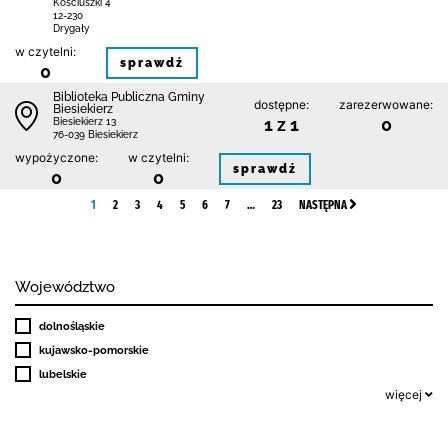
Kościuszki 4
12-230
Drygały
w czytelni:
sprawdź
0
Biblioteka Publiczna Gminy
dostępne:
zarezerwowane:
Biesiekierz
1 z 1
0
Biesiekierz 13
76-039 Biesiekierz
wypożyczone:
w czytelni:
sprawdź
0
0
1
2
3
4
5
6
7
…
23
NASTĘPNA
Województwo
dolnośląskie
kujawsko-pomorskie
lubelskie
więcej