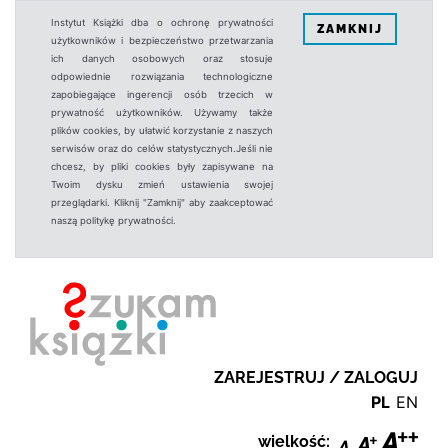
Instytut Książki dba o ochronę prywatności
ZAMKNIJ
użytkowników i bezpieczeństwo przetwarzania
ich danych osobowych oraz stosuje
odpowiednie rozwiązania technologiczne
zapobiegające ingerencji osób trzecich w
prywatność użytkowników. Używamy także
plików cookies, by ułatwić korzystanie z naszych
serwisów oraz do celów statystycznych.Jeśli nie
chcesz, by pliki cookies były zapisywane na
Twoim dysku zmień ustawienia swojej
przeglądarki. Kliknij "Zamknij" aby zaakceptować
naszą politykę prywatności.
ZAREJESTRUJ / ZALOGUJ
PL
EN
wielkość: