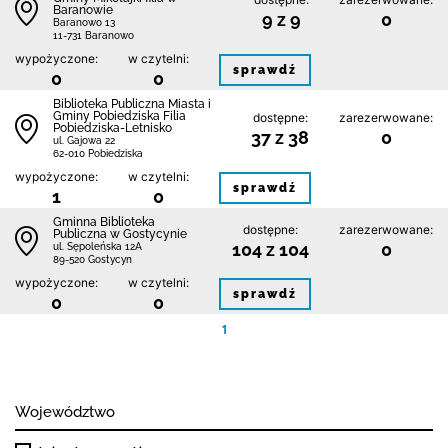
Baranowie
9 z 9
0
Baranowo 13
11-731 Baranowo
wypożyczone:
w czytelni:
sprawdź
0
0
Biblioteka Publiczna Miasta i
Gminy Pobiedziska Filia
dostępne:
zarezerwowane:
Pobiedziska-Letnisko
37 z 38
0
ul. Gajowa 22
62-010 Pobiedziska
wypożyczone:
w czytelni:
sprawdź
1
0
Gminna Biblioteka
dostępne:
zarezerwowane:
Publiczna w Gostycynie
104 z 104
0
ul. Sępoleńska 12A
89-520 Gostycyn
wypożyczone:
w czytelni:
sprawdź
0
0
1
Województwo