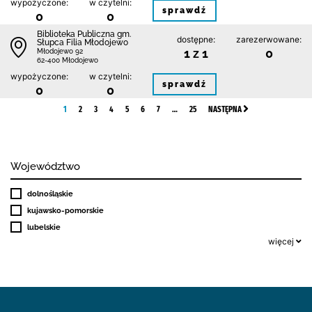
wypożyczone:
w czytelni:
sprawdź
0
0
Biblioteka Publiczna gm.
dostępne:
zarezerwowane:
Słupca Filia Młodojewo
1 z 1
0
Młodojewo 92
62-400 Młodojewo
wypożyczone:
w czytelni:
sprawdź
0
0
1
2
3
4
5
6
7
…
25
NASTĘPNA
Województwo
dolnośląskie
kujawsko-pomorskie
lubelskie
więcej