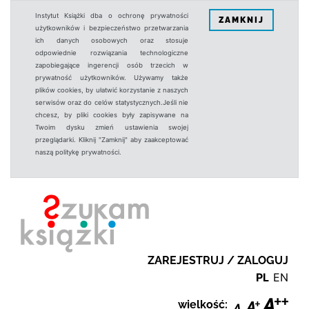
Instytut Książki dba o ochronę prywatności
ZAMKNIJ
użytkowników i bezpieczeństwo przetwarzania
ich danych osobowych oraz stosuje
odpowiednie rozwiązania technologiczne
zapobiegające ingerencji osób trzecich w
prywatność użytkowników. Używamy także
plików cookies, by ułatwić korzystanie z naszych
serwisów oraz do celów statystycznych.Jeśli nie
chcesz, by pliki cookies były zapisywane na
Twoim dysku zmień ustawienia swojej
przeglądarki. Kliknij "Zamknij" aby zaakceptować
naszą politykę prywatności.
ZAREJESTRUJ / ZALOGUJ
PL
EN
wielkość: