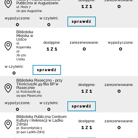
Publiczna w Augustowie
1 z 1
0
ul. Hoża 7
16-300 Augustów
wypożyczone:
w czytelni:
sprawdź
0
0
Biblioteka
Miejska w
Ustce
dostępne:
zarezerwowane:
wypożyczone:
ul.
1 z 1
0
0
Kopernika
22
76-270
Ustka
w czytelni:
sprawdź
0
Biblioteka Piaseczno - przy
T.Kościuszki 49 filia BP w
dostępne:
zarezerwowane:
Piasecznie
1 z 1
0
ul. Kościuszki 49
05-500 Piaseczno
wypożyczone:
w czytelni:
sprawdź
0
0
Biblioteka Publiczna Centrum
Kultury i Rekreacji w Lądku
dostępne:
zarezerwowane:
Zdroju
1 z 1
0
pl. Staromłyński 5
57-540 Lądek-Zdrój