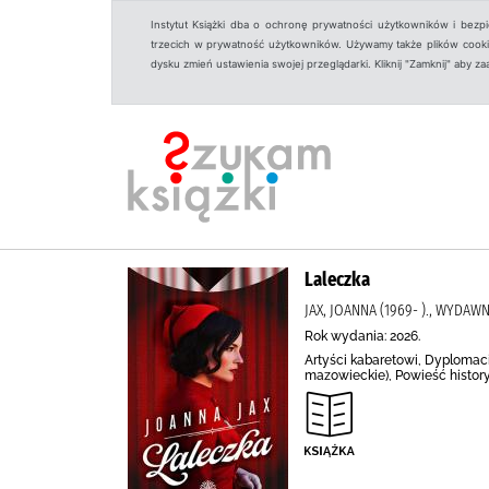
Instytut Książki dba o ochronę prywatności użytkowników i bezp
trzecich w prywatność użytkowników. Używamy także plików cookies
dysku zmień ustawienia swojej przeglądarki. Kliknij "Zamknij" aby z
Laleczka
JAX, JOANNA (1969- )., WYDA
Rok wydania: 2026.
Artyści kabaretowi, Dyplomaci
mazowieckie), Powieść histor