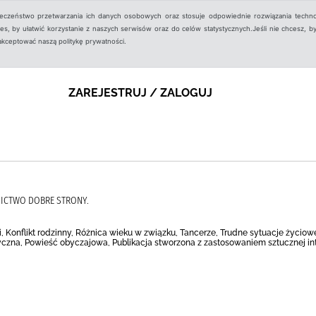
ieczeństwo przetwarzania ich danych osobowych oraz stosuje odpowiednie rozwiązania techno
, by ułatwić korzystanie z naszych serwisów oraz do celów statystycznych.Jeśli nie chcesz, by
aakceptować naszą politykę prywatności.
ZAREJESTRUJ / ZALOGUJ
WNICTWO DOBRE STRONY.
, Konflikt rodzinny, Różnica wieku w związku, Tancerze, Trudne sytuacje życiow
yczna, Powieść obyczajowa, Publikacja stworzona z zastosowaniem sztucznej int