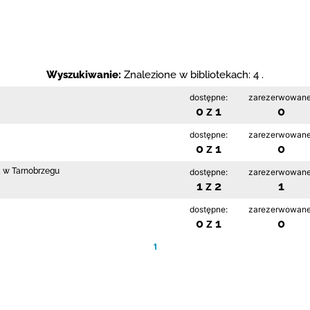
Wyszukiwanie:
Znalezione w bibliotekach: 4 .
dostępne:
zarezerwowane
0 z 1
0
dostępne:
zarezerwowane
0 z 1
0
a w Tarnobrzegu
dostępne:
zarezerwowane
1 z 2
1
dostępne:
zarezerwowane
0 z 1
0
1