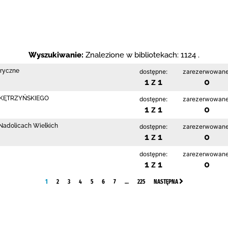
Wyszukiwanie:
Znalezione w bibliotekach: 1124 .
bryczne
dostępne:
zarezerwowane
1 z 1
0
 KĘTRZYŃSKIEGO
dostępne:
zarezerwowane
1 z 1
0
w Nadolicach Wielkich
dostępne:
zarezerwowane
1 z 1
0
dostępne:
zarezerwowane
1 z 1
0
1
2
3
4
5
6
7
…
225
NASTĘPNA