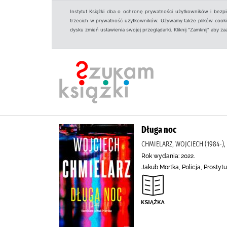
Instytut Książki dba o ochronę prywatności użytkowników i bezp
trzecich w prywatność użytkowników. Używamy także plików cookies
dysku zmień ustawienia swojej przeglądarki. Kliknij "Zamknij" aby z
Długa noc
CHMIELARZ, WOJCIECH (1984-
Rok wydania: 2022.
Jakub Mortka, Policja, Prosty