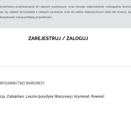
ieczeństwo przetwarzania ich danych osobowych oraz stosuje odpowiednie rozwiązania techno
, by ułatwić korzystanie z naszych serwisów oraz do celów statystycznych.Jeśli nie chcesz, by
aakceptować naszą politykę prywatności.
ZAREJESTRUJ / ZALOGUJ
), WYDAWNICTWO MARGINESY
tucja, Zabójstwo, Leszno (jurydyka Warszawy), Kryminał, Powieść