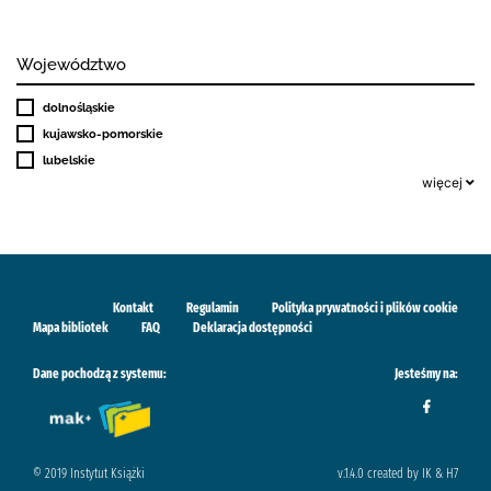
Województwo
dolnośląskie
kujawsko-pomorskie
lubelskie
więcej
Kontakt
Regulamin
Polityka prywatności i plików cookie
Mapa bibliotek
FAQ
Deklaracja dostępności
Dane pochodzą z systemu:
Jesteśmy na:
© 2019 Instytut Książki
v.1.4.0 created by IK & H7