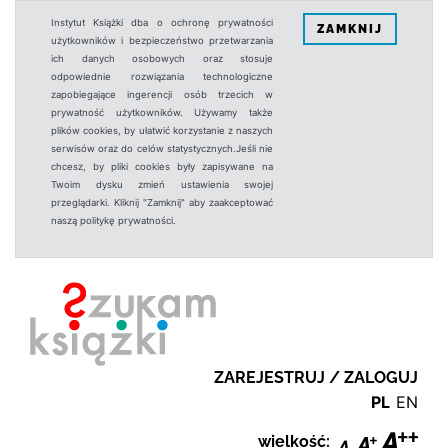
Instytut Książki dba o ochronę prywatności
ZAMKNIJ
użytkowników i bezpieczeństwo przetwarzania
ich danych osobowych oraz stosuje
odpowiednie rozwiązania technologiczne
zapobiegające ingerencji osób trzecich w
prywatność użytkowników. Używamy także
plików cookies, by ułatwić korzystanie z naszych
serwisów oraz do celów statystycznych.Jeśli nie
chcesz, by pliki cookies były zapisywane na
Twoim dysku zmień ustawienia swojej
przeglądarki. Kliknij "Zamknij" aby zaakceptować
naszą politykę prywatności.
ZAREJESTRUJ / ZALOGUJ
PL
EN
wielkość: