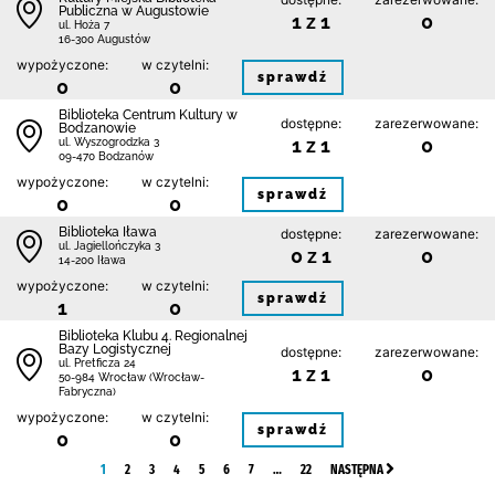
Publiczna w Augustowie
1 z 1
0
ul. Hoża 7
16-300 Augustów
wypożyczone:
w czytelni:
sprawdź
0
0
Biblioteka Centrum Kultury w
dostępne:
zarezerwowane:
Bodzanowie
1 z 1
0
ul. Wyszogrodzka 3
09-470 Bodzanów
wypożyczone:
w czytelni:
sprawdź
0
0
Biblioteka Iława
dostępne:
zarezerwowane:
ul. Jagiellończyka 3
0 z 1
0
14-200 Iława
wypożyczone:
w czytelni:
sprawdź
1
0
Biblioteka Klubu 4. Regionalnej
Bazy Logistycznej
dostępne:
zarezerwowane:
ul. Pretficza 24
1 z 1
0
50-984 Wrocław (Wrocław-
Fabryczna)
wypożyczone:
w czytelni:
sprawdź
0
0
1
2
3
4
5
6
7
…
22
NASTĘPNA