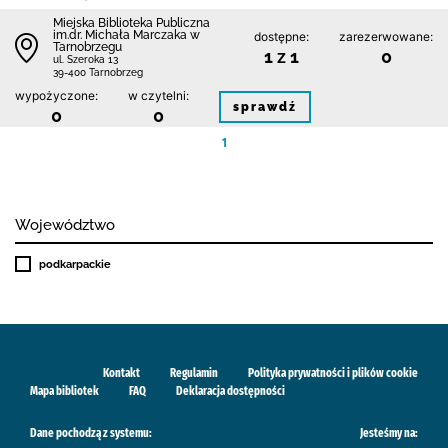
Miejska Biblioteka Publiczna
im.dr. Michała Marczaka w
dostępne:
zarezerwowane:
Tarnobrzegu
1 z 1
0
ul. Szeroka 13
39-400 Tarnobrzeg
wypożyczone:
w czytelni:
sprawdź
0
0
1
Województwo
podkarpackie
Kontakt
Regulamin
Polityka prywatności i plików cookie
Mapa bibliotek
FAQ
Deklaracja dostępności
Dane pochodzą z systemu:
Jesteśmy na: