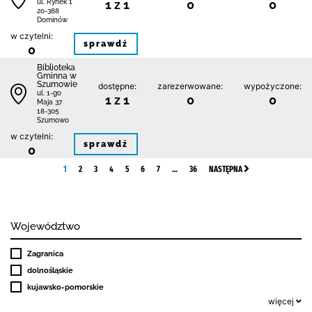
1 z 1
0
0
ul. Rynek 1
20-388
Dominów
w czytelni:
sprawdź
0
Biblioteka
Gminna w
Szumowie
dostępne:
zarezerwowane:
wypożyczone:
ul. 1-go
1 z 1
0
0
Maja 37
18-305
Szumowo
w czytelni:
sprawdź
0
1
2
3
4
5
6
7
…
36
NASTĘPNA
Województwo
Zagranica
dolnośląskie
kujawsko-pomorskie
więcej