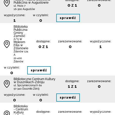
Publiczna w Augustowie
0 z 1
0
ul. Hoża 7
16-300 Augustów
wypożyczone:
w czytelni:
sprawdź
1
0
Biblio­teka
Publiczna
Gminy
Zamość
z/s w
dostępne:
zarezerwowane:
wypożyczone:
Mokrem
Filia w
0 z 1
0
1
Żdanowie
Żdanów 124
A
22-400
Żdanów
w czytelni:
sprawdź
0
Biblioteczne Centrum Kultury
dostępne:
zarezerwowane:
w Dusznikach-Zdroju
1 z 1
0
ul. Sprzymierzonych 6a
57-340 Duszniki-Zdrój
wypożyczone:
w czytelni:
sprawdź
0
0
Biblioteka
- Centrum
dostępne:
zarezerwowane:
wypożyczone:
Kultury