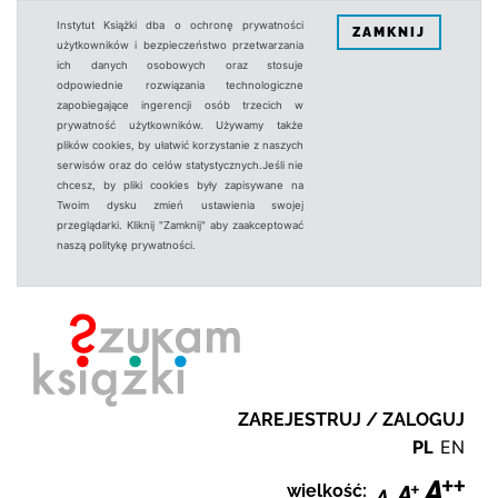
Instytut Książki dba o ochronę prywatności
ZAMKNIJ
użytkowników i bezpieczeństwo przetwarzania
ich danych osobowych oraz stosuje
odpowiednie rozwiązania technologiczne
zapobiegające ingerencji osób trzecich w
prywatność użytkowników. Używamy także
plików cookies, by ułatwić korzystanie z naszych
serwisów oraz do celów statystycznych.Jeśli nie
chcesz, by pliki cookies były zapisywane na
Twoim dysku zmień ustawienia swojej
przeglądarki. Kliknij "Zamknij" aby zaakceptować
naszą politykę prywatności.
ZAREJESTRUJ / ZALOGUJ
PL
EN
wielkość: