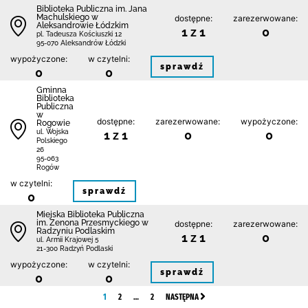
Biblioteka Publiczna im. Jana
Machulskiego w
dostępne:
zarezerwowane:
Aleksandrowie Łódzkim
1 z 1
0
pl. Tadeusza Kościuszki 12
95-070 Aleksandrów Łódzki
wypożyczone:
w czytelni:
sprawdź
0
0
Gminna
Biblioteka
Publiczna
w
dostępne:
zarezerwowane:
wypożyczone:
Rogowie
1 z 1
0
0
ul. Wojska
Polskiego
26
95-063
Rogów
w czytelni:
sprawdź
0
Miejska Biblioteka Publiczna
im. Zenona Przesmyckiego w
dostępne:
zarezerwowane:
Radzyniu Podlaskim
1 z 1
0
ul. Armii Krajowej 5
21-300 Radzyń Podlaski
wypożyczone:
w czytelni:
sprawdź
0
0
1
2
…
2
NASTĘPNA