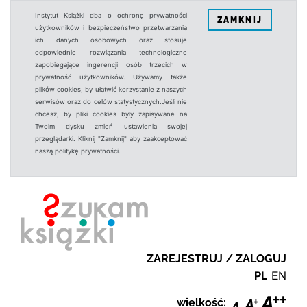
Instytut Książki dba o ochronę prywatności
ZAMKNIJ
użytkowników i bezpieczeństwo przetwarzania
ich danych osobowych oraz stosuje
odpowiednie rozwiązania technologiczne
zapobiegające ingerencji osób trzecich w
prywatność użytkowników. Używamy także
plików cookies, by ułatwić korzystanie z naszych
serwisów oraz do celów statystycznych.Jeśli nie
chcesz, by pliki cookies były zapisywane na
Twoim dysku zmień ustawienia swojej
przeglądarki. Kliknij "Zamknij" aby zaakceptować
naszą politykę prywatności.
ZAREJESTRUJ / ZALOGUJ
PL
EN
wielkość: