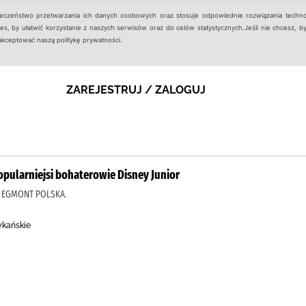
ieczeństwo przetwarzania ich danych osobowych oraz stosuje odpowiednie rozwiązania techno
, by ułatwić korzystanie z naszych serwisów oraz do celów statystycznych.Jeśli nie chcesz, by
aakceptować naszą politykę prywatności.
ZAREJESTRUJ / ZALOGUJ
popularniejsi bohaterowie Disney Junior
, EGMONT POLSKA.
ykańskie