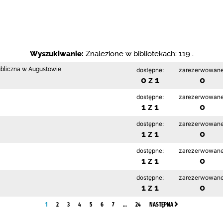
Wyszukiwanie:
Znalezione w bibliotekach: 119 .
ubliczna w Augustowie
dostępne:
zarezerwowane
0 z 1
0
dostępne:
zarezerwowane
1 z 1
0
dostępne:
zarezerwowane
1 z 1
0
dostępne:
zarezerwowane
1 z 1
0
dostępne:
zarezerwowane
1 z 1
0
1
2
3
4
5
6
7
…
24
NASTĘPNA