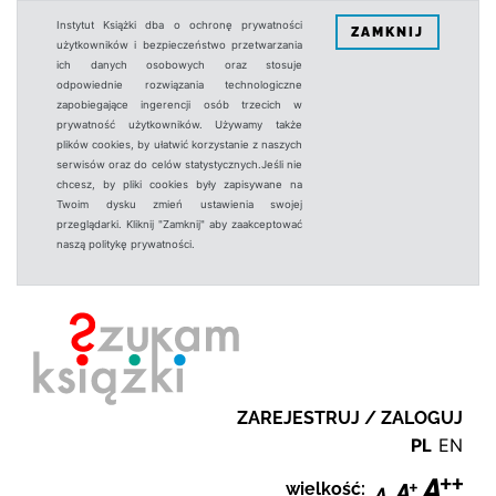
Instytut Książki dba o ochronę prywatności
ZAMKNIJ
użytkowników i bezpieczeństwo przetwarzania
ich danych osobowych oraz stosuje
odpowiednie rozwiązania technologiczne
zapobiegające ingerencji osób trzecich w
prywatność użytkowników. Używamy także
plików cookies, by ułatwić korzystanie z naszych
serwisów oraz do celów statystycznych.Jeśli nie
chcesz, by pliki cookies były zapisywane na
Twoim dysku zmień ustawienia swojej
przeglądarki. Kliknij "Zamknij" aby zaakceptować
naszą politykę prywatności.
ZAREJESTRUJ / ZALOGUJ
PL
EN
wielkość: