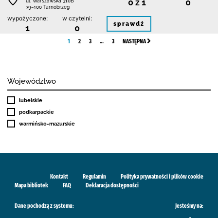
0 z 1
0
ul. Warszawska 310B
39-400 Tarnobrzeg
wypożyczone:
w czytelni:
sprawdź
1
0
1
2
3
…
3
NASTĘPNA
Województwo
lubelskie
podkarpackie
warmińsko-mazurskie
Kontakt
Regulamin
Polityka prywatności i plików cookie
Mapa bibliotek
FAQ
Deklaracja dostępności
Dane pochodzą z systemu:
Jesteśmy na: