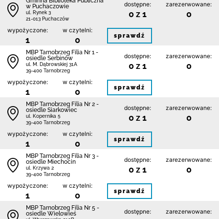
Gminna Biblioteka Publiczna
dostępne:
zarezerwowane:
w Puchaczowie
0 z 1
0
ul. Rynek 3
21-013 Puchaczów
wypożyczone:
w czytelni:
sprawdź
1
0
MBP Tarnobrzeg Filia Nr 1 -
dostępne:
zarezerwowane:
osiedle Serbinów
0 z 1
0
ul. M. Dąbrowskiej 31A
39-400 Tarnobrzeg
wypożyczone:
w czytelni:
sprawdź
1
0
MBP Tarnobrzeg Filia Nr 2 -
dostępne:
zarezerwowane:
osiedle Siarkowiec
0 z 1
0
ul. Kopernika 5
39-400 Tarnobrzeg
wypożyczone:
w czytelni:
sprawdź
1
0
MBP Tarnobrzeg Filia Nr 3 -
dostępne:
zarezerwowane:
osiedle Miechocin
0 z 1
0
ul. Krzywa 2
39-400 Tarnobrzeg
wypożyczone:
w czytelni:
sprawdź
1
0
MBP Tarnobrzeg Filia Nr 5 -
dostępne:
zarezerwowane:
osiedle Wielowieś