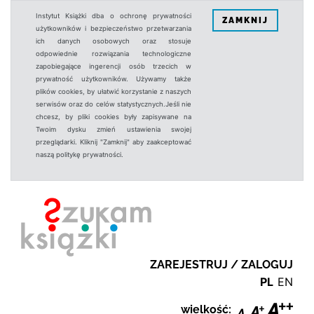
Instytut Książki dba o ochronę prywatności
ZAMKNIJ
użytkowników i bezpieczeństwo przetwarzania
ich danych osobowych oraz stosuje
odpowiednie rozwiązania technologiczne
zapobiegające ingerencji osób trzecich w
prywatność użytkowników. Używamy także
plików cookies, by ułatwić korzystanie z naszych
serwisów oraz do celów statystycznych.Jeśli nie
chcesz, by pliki cookies były zapisywane na
Twoim dysku zmień ustawienia swojej
przeglądarki. Kliknij "Zamknij" aby zaakceptować
naszą politykę prywatności.
ZAREJESTRUJ / ZALOGUJ
PL
EN
wielkość: