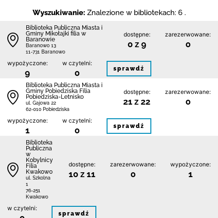
Wyszukiwanie:
Znalezione w bibliotekach: 6 .
Biblioteka Publiczna Miasta i
Gminy Mikołajki filia w
dostępne:
zarezerwowane:
Baranowie
0 z 9
0
Baranowo 13
11-731 Baranowo
wypożyczone:
w czytelni:
sprawdź
9
0
Biblioteka Publiczna Miasta i
Gminy Pobiedziska Filia
dostępne:
zarezerwowane:
Pobiedziska-Letnisko
21 z 22
0
ul. Gajowa 22
62-010 Pobiedziska
wypożyczone:
w czytelni:
sprawdź
1
0
Biblioteka
Publiczna
w
Kobylnicy
dostępne:
zarezerwowane:
wypożyczone:
Filia
Kwakowo
10 z 11
0
1
ul. Szkolna
1
76-251
Kwakowo
w czytelni:
sprawdź
0