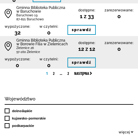
Gminna Biblioteka Publiczna
dostępne:
zarezerwowane:
w Baruchowie
1 z 33
0
Baruchowo 19
87-821 Baruchowo
wypożyczone:
w czytelni:
sprawdź
32
0
Gminna Biblioteka Publiczna
dostępne:
zarezerwowane:
w Borowie Filia w Zielenicach
12 z 12
0
Zielenice 26
57-160 Zielenice
wypożyczone:
w czytelni:
sprawdź
0
0
1
2
…
2
NASTĘPNA
Województwo
dolnośląskie
kujawsko-pomorskie
podkarpackie
więcej