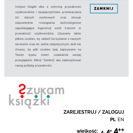
Instytut Książki dba o ochronę prywatności
ZAMKNIJ
użytkowników i bezpieczeństwo przetwarzania
ich danych osobowych oraz stosuje
odpowiednie rozwiązania technologiczne
zapobiegające ingerencji osób trzecich w
prywatność użytkowników. Używamy także
plików cookies, by ułatwić korzystanie z naszych
serwisów oraz do celów statystycznych.Jeśli nie
chcesz, by pliki cookies były zapisywane na
Twoim dysku zmień ustawienia swojej
przeglądarki. Kliknij "Zamknij" aby zaakceptować
naszą politykę prywatności.
ZAREJESTRUJ / ZALOGUJ
PL
EN
wielkość: