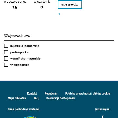
wypożyczone:
w czytelni:
sprawdź
15
0
1
Województwo
kujawsko-pomorskie
podkarpackie
warmińsko-mazurskie
wielkopolskie
Kontakt
Regulamin
Polityka prywatności i plików cookie
Mapa bibliotek
FAQ
Deklaracja dostępności
Dane pochodzą z systemu:
Jesteśmy na: