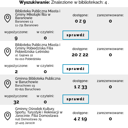
Wyszukiwanie:
Znalezione w bibliotekach: 4 .
Biblioteka Publiczna Miasta i
Gminy Mikołajki filia w
dostępne:
zarezerwowane:
Baranowie
0 z 9
0
Baranowo 13
11-731 Baranowo
wypożyczone:
w czytelni:
sprawdź
9
0
Biblioteka Publiczna Miasta i
Gminy Pobiedziska Filia
dostępne:
zarezerwowane:
Pobiedziska-Letnisko
20 z 22
0
ul. Gajowa 22
62-010 Pobiedziska
wypożyczone:
w czytelni:
sprawdź
2
0
Gminna Biblioteka Publiczna
dostępne:
zarezerwowane:
w Baruchowie
1 z 33
0
Baruchowo 19
87-821 Baruchowo
wypożyczone:
w czytelni:
sprawdź
32
0
Gminny Ośrodek Kultury,
Sportu, Turystyki i Rekreacji w
dostępne:
zarezerwowane:
Jarocinie, Filia Domostawa
4 z 19
0
null Domostawa 79
37-405 Jarocin