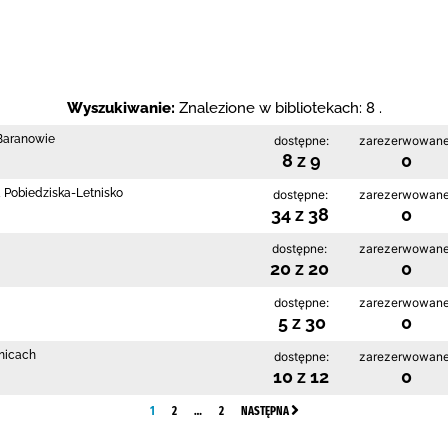
Wyszukiwanie:
Znalezione w bibliotekach: 8 .
 Baranowie
dostępne:
zarezerwowane
8 z 9
0
a Pobiedziska-Letnisko
dostępne:
zarezerwowane
34 z 38
0
dostępne:
zarezerwowane
20 z 20
0
dostępne:
zarezerwowane
5 z 30
0
enicach
dostępne:
zarezerwowane
10 z 12
0
1
2
…
2
NASTĘPNA