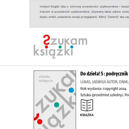
Instytut Książki dba o ochronę prywatności użytkowników i bezp
trzecich w prywatność użytkowników. Używamy także plików cookies
dysku zmień ustawienia swojej przeglądarki. Kliknij "Zamknij" aby z
Do dzieła! 5 : podręczni
LUKAS, JADWIGA AUTOR, ONAK,
Rok wydania: copyright 2024.
Sztuka (przedmiot szkolny), P