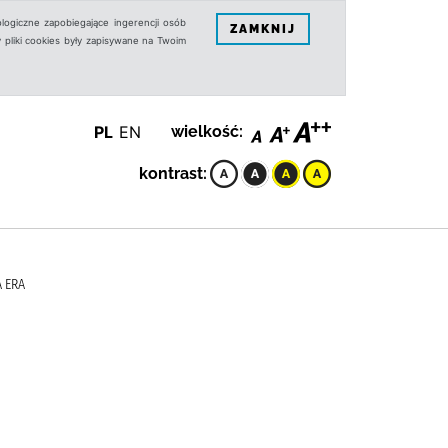
logiczne zapobiegające ingerencji osób
ZAMKNIJ
 pliki cookies były zapisywane na Twoim
PL
EN
wielkość:
kontrast:
A ERA