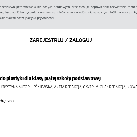
ieczeństwo przetwarzania ich danych osobowych oraz stosuje odpowiednie rozwiązania techno
, by ułatwić korzystanie z naszych serwisów oraz do celów statystycznych.Jeśli nie chcesz, by
aakceptować naszą politykę prywatności.
ZAREJESTRUJ / ZALOGUJ
k do plastyki dla klasy piątej szkoły podstawowej
 KRYSTYNA AUTOR, LEŚNIEWSKA, ANETA REDAKCJA, GAYER, MICHAŁ REDAKCJA, NOW
odręcznik