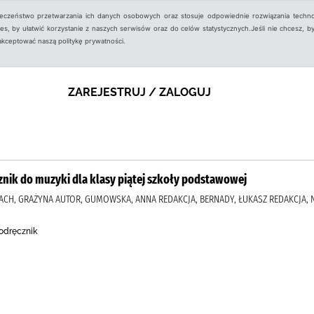
ieczeństwo przetwarzania ich danych osobowych oraz stosuje odpowiednie rozwiązania techno
, by ułatwić korzystanie z naszych serwisów oraz do celów statystycznych.Jeśli nie chcesz, by
aakceptować naszą politykę prywatności.
ZAREJESTRUJ / ZALOGUJ
znik do muzyki dla klasy piątej szkoły podstawowej
ACH, GRAŻYNA AUTOR, GUMOWSKA, ANNA REDAKCJA, BERNADY, ŁUKASZ REDAKCJA,
Podręcznik