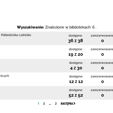
Wyszukiwanie:
Znalezione w bibliotekach: 6 .
a Pobiedziska-Letnisko
dostępne:
zarezerwowane
36 z 38
0
dostępne:
zarezerwowane
19 z 20
0
dostępne:
zarezerwowane
4 z 30
0
enicach
dostępne:
zarezerwowane
12 z 12
0
dostępne:
zarezerwowane
52 z 52
0
1
2
…
2
NASTĘPNA