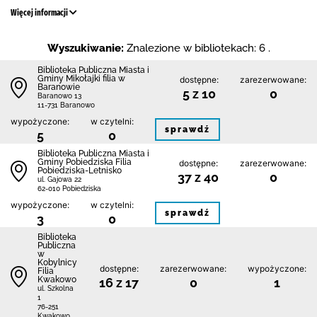
Więcej informacji
Wyszukiwanie:
Znalezione w bibliotekach: 6 .
Biblioteka Publiczna Miasta i
Gminy Mikołajki filia w
dostępne:
zarezerwowane:
Baranowie
5 z 10
0
Baranowo 13
11-731 Baranowo
wypożyczone:
w czytelni:
sprawdź
5
0
Biblioteka Publiczna Miasta i
Gminy Pobiedziska Filia
dostępne:
zarezerwowane:
Pobiedziska-Letnisko
37 z 40
0
ul. Gajowa 22
62-010 Pobiedziska
wypożyczone:
w czytelni:
sprawdź
3
0
Biblioteka
Publiczna
w
Kobylnicy
dostępne:
zarezerwowane:
wypożyczone:
Filia
Kwakowo
16 z 17
0
1
ul. Szkolna
1
76-251
Kwakowo