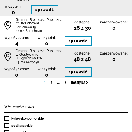
w czytelni:
sprawdź
0
Gminna Biblioteka Publiczna
dostępne:
zarezerwowane:
w Baruchowie
26 z 30
0
Baruchowo 19
87-821 Baruchowo
wypożyczone:
w czytelni:
sprawdź
4
0
Gminna Biblioteka Publiczna
dostępne:
zarezerwowane:
w Gostycynie
48 z 48
0
ul. Sępoleńska 12A
89-520 Gostycyn
wypożyczone:
w czytelni:
sprawdź
0
0
1
2
…
2
NASTĘPNA
Województwo
kujawsko-pomorskie
podkarpackie