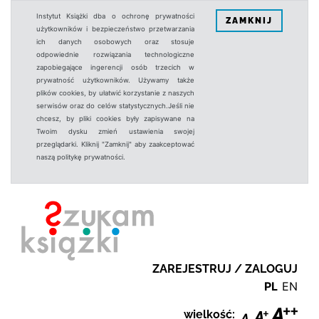
Instytut Książki dba o ochronę prywatności
ZAMKNIJ
użytkowników i bezpieczeństwo przetwarzania
ich danych osobowych oraz stosuje
odpowiednie rozwiązania technologiczne
zapobiegające ingerencji osób trzecich w
prywatność użytkowników. Używamy także
plików cookies, by ułatwić korzystanie z naszych
serwisów oraz do celów statystycznych.Jeśli nie
chcesz, by pliki cookies były zapisywane na
Twoim dysku zmień ustawienia swojej
przeglądarki. Kliknij "Zamknij" aby zaakceptować
naszą politykę prywatności.
ZAREJESTRUJ / ZALOGUJ
PL
EN
wielkość: