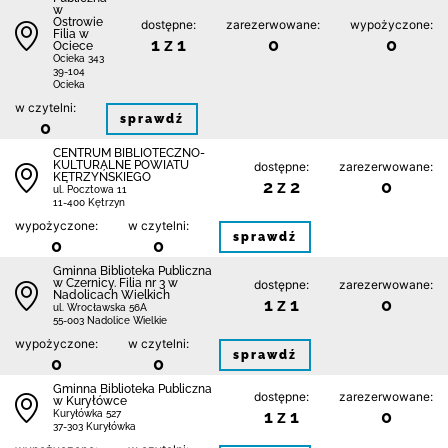
w
Ostrowie
dostępne:
zarezerwowane:
wypożyczone:
Filia w
1 z 1
0
0
Ociece
Ocieka 343
39-104
Ocieka
w czytelni:
sprawdź
0
CENTRUM BIBLIOTECZNO-
KULTURALNE POWIATU
dostępne:
zarezerwowane:
KĘTRZYŃSKIEGO
2 z 2
0
ul. Pocztowa 11
11-400 Kętrzyn
wypożyczone:
w czytelni:
sprawdź
0
0
Gminna Biblioteka Publiczna
w Czernicy. Filia nr 3 w
dostępne:
zarezerwowane:
Nadolicach Wielkich
1 z 1
0
ul. Wrocławska 56A
55-003 Nadolice Wielkie
wypożyczone:
w czytelni:
sprawdź
0
0
Gminna Biblioteka Publiczna
dostępne:
zarezerwowane:
w Kuryłówce
1 z 1
0
Kuryłówka 527
37-303 Kuryłówka