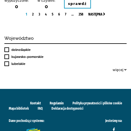
wypożyczone:
w czytelni:
sprawdź
0
0
1
2
3
4
5
6
7
…
258
NASTĘPNA
Województwo
dolnośląskie
kujawsko-pomorskie
lubelskie
więcej
Kontakt
Regulamin
Polityka prywatności i plików cookie
Mapa bibliotek
FAQ
Deklaracja dostępności
Dane pochodzą z systemu:
Jesteśmy na: