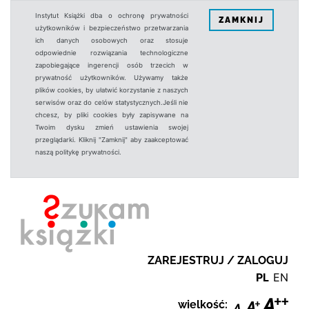
Instytut Książki dba o ochronę prywatności
ZAMKNIJ
użytkowników i bezpieczeństwo przetwarzania
ich danych osobowych oraz stosuje
odpowiednie rozwiązania technologiczne
zapobiegające ingerencji osób trzecich w
prywatność użytkowników. Używamy także
plików cookies, by ułatwić korzystanie z naszych
serwisów oraz do celów statystycznych.Jeśli nie
chcesz, by pliki cookies były zapisywane na
Twoim dysku zmień ustawienia swojej
przeglądarki. Kliknij "Zamknij" aby zaakceptować
naszą politykę prywatności.
ZAREJESTRUJ / ZALOGUJ
PL
EN
wielkość: