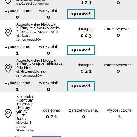
1 z 1
0
03062 Seul Jongno-gu
wypożyczone:
w czytelni:
sprawdź
0
0
Augustowskie Placówki
Kultury Miejska Biblioteka
dostępne:
zarezerwowane:
Publiczna w Augustowie
2 z 3
0
ul. Hoża 7
16-300 Augustów
wypożyczone:
w czytelni:
sprawdź
1
0
Augustowskie Placówki
Kultury - Miejska Biblioteka
dostępne:
zarezerwowane:
Filia Nr 1
0 z 1
0
ul. Nowomiejska 107
16-300 Augustów
wypożyczone:
w czytelni:
sprawdź
1
0
Biblioteka
- Centrum
Informacji
i Kultury
dostępne:
zarezerwowane:
wypożyczone:
Gminy
Stare
0 z 1
0
1
Juchy
ul. Ełcka 8
19-330
Stare Juchy