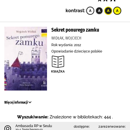
kontrast:
Sekret ponurego zamku
WIDŁAK, WOJCIECH
Rok wydania: 2012
Opowiadanie dziecięce polskie
Więcej informacji
Wyszukiwanie:
Znalezione w bibliotekach: 444 .
Ambasada RP w Seulu
dostępne:
zarezerwowane:
20-1 Samcheong-ro