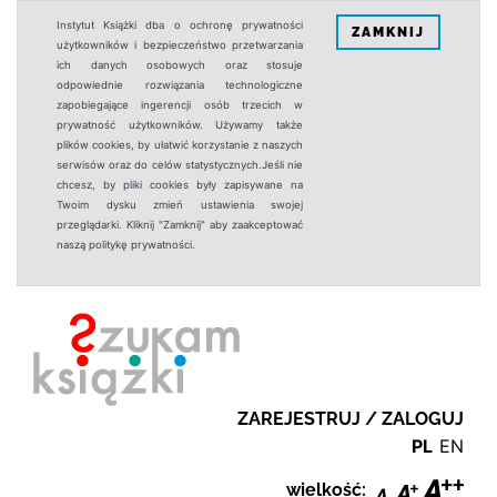
Instytut Książki dba o ochronę prywatności
ZAMKNIJ
użytkowników i bezpieczeństwo przetwarzania
ich danych osobowych oraz stosuje
odpowiednie rozwiązania technologiczne
zapobiegające ingerencji osób trzecich w
prywatność użytkowników. Używamy także
plików cookies, by ułatwić korzystanie z naszych
serwisów oraz do celów statystycznych.Jeśli nie
chcesz, by pliki cookies były zapisywane na
Twoim dysku zmień ustawienia swojej
przeglądarki. Kliknij "Zamknij" aby zaakceptować
naszą politykę prywatności.
ZAREJESTRUJ / ZALOGUJ
PL
EN
wielkość: