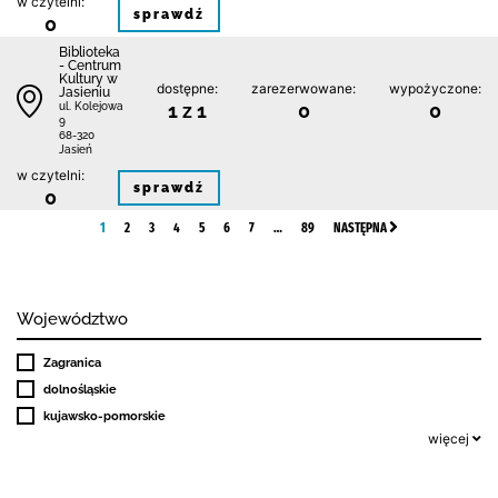
w czytelni:
sprawdź
0
Biblioteka
- Centrum
Kultury w
dostępne:
zarezerwowane:
wypożyczone:
Jasieniu
1 z 1
0
0
ul. Kolejowa
9
68-320
Jasień
w czytelni:
sprawdź
0
1
2
3
4
5
6
7
…
89
NASTĘPNA
Województwo
Zagranica
dolnośląskie
kujawsko-pomorskie
więcej