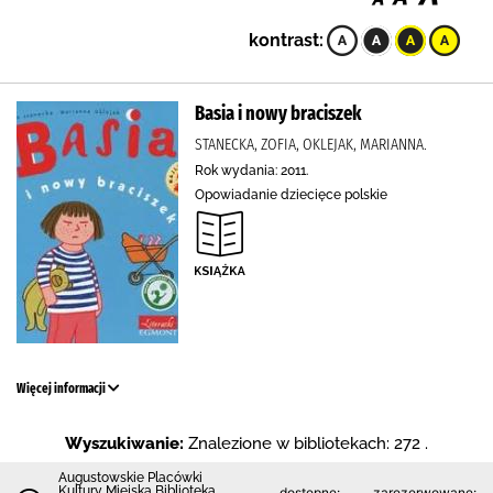
kontrast:
Basia i nowy braciszek
STANECKA, ZOFIA, OKLEJAK, MARIANNA.
Rok wydania: 2011.
Opowiadanie dziecięce polskie
Więcej informacji
Wyszukiwanie:
Znalezione w bibliotekach: 272 .
Augustowskie Placówki
Kultury Miejska Biblioteka
dostępne:
zarezerwowane: