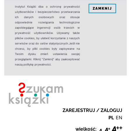
Instytut Książki dba o ochronę prywatności
ZAMKNIJ
użytkowników i bezpieczeństwo przetwarzania
ich danych osobowych oraz stosuje
odpowiednie rozwiązania technologiczne
zapobiegające ingerencji osób trzecich w
prywatność użytkowników. Używamy także
plików cookies, by ułatwić korzystanie z naszych
serwisów oraz do celów statystycznych.Jeśli nie
chcesz, by pliki cookies były zapisywane na
Twoim dysku zmień ustawienia swojej
przeglądarki. Kliknij "Zamknij" aby zaakceptować
naszą politykę prywatności.
ZAREJESTRUJ / ZALOGUJ
PL
EN
wielkość: