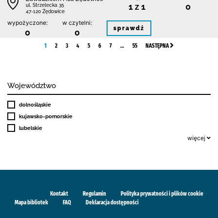
1 z 1
0
ul. Strzelecka 35
47-120 Żędowice
wypożyczone:
w czytelni:
sprawdź
0
0
1
2
3
4
5
6
7
…
55
NASTĘPNA
Województwo
dolnośląskie
kujawsko-pomorskie
lubelskie
więcej
Kontakt
Regulamin
Polityka prywatności i plików cookie
Mapa bibliotek
FAQ
Deklaracja dostępności