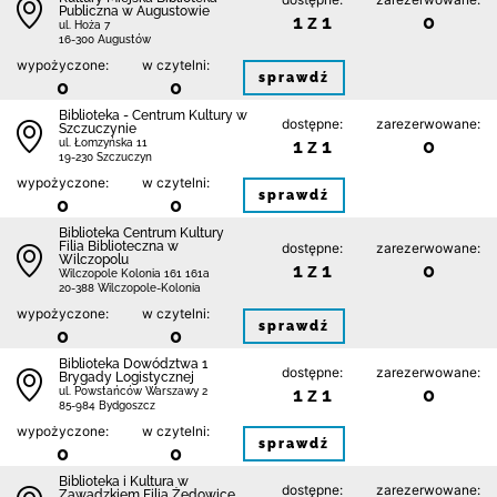
Publiczna w Augustowie
1 z 1
0
ul. Hoża 7
16-300 Augustów
wypożyczone:
w czytelni:
sprawdź
0
0
Biblioteka - Centrum Kultury w
dostępne:
zarezerwowane:
Szczuczynie
1 z 1
0
ul. Łomzyńska 11
19-230 Szczuczyn
wypożyczone:
w czytelni:
sprawdź
0
0
Biblioteka Centrum Kultury
Filia Biblioteczna w
dostępne:
zarezerwowane:
Wilczopolu
1 z 1
0
Wilczopole Kolonia 161 161a
20-388 Wilczopole-Kolonia
wypożyczone:
w czytelni:
sprawdź
0
0
Biblioteka Dowództwa 1
dostępne:
zarezerwowane:
Brygady Logistycznej
1 z 1
0
ul. Powstańców Warszawy 2
85-984 Bydgoszcz
wypożyczone:
w czytelni:
sprawdź
0
0
Biblioteka i Kultura w
dostępne:
zarezerwowane:
Zawadzkiem Filia Żędowice