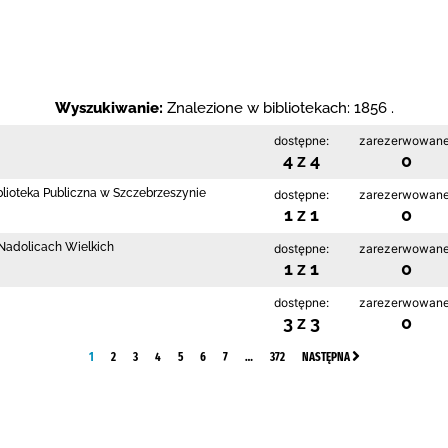
Wyszukiwanie:
Znalezione w bibliotekach: 1856 .
dostępne:
zarezerwowane
4 z 4
0
blioteka Publiczna w Szczebrzeszynie
dostępne:
zarezerwowane
1 z 1
0
w Nadolicach Wielkich
dostępne:
zarezerwowane
1 z 1
0
dostępne:
zarezerwowane
3 z 3
0
1
2
3
4
5
6
7
…
372
NASTĘPNA