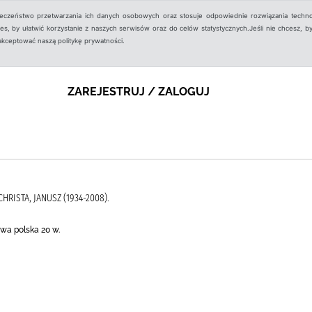
ieczeństwo przetwarzania ich danych osobowych oraz stosuje odpowiednie rozwiązania techno
, by ułatwić korzystanie z naszych serwisów oraz do celów statystycznych.Jeśli nie chcesz, by
aakceptować naszą politykę prywatności.
ZAREJESTRUJ / ZALOGUJ
CHRISTA, JANUSZ (1934-2008).
wa polska 20 w.