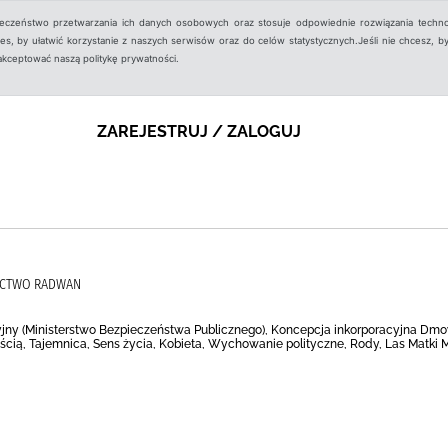
ieczeństwo przetwarzania ich danych osobowych oraz stosuje odpowiednie rozwiązania techno
, by ułatwić korzystanie z naszych serwisów oraz do celów statystycznych.Jeśli nie chcesz, by
aakceptować naszą politykę prywatności.
ZAREJESTRUJ / ZALOGUJ
NICTWO RADWAN
ny (Ministerstwo Bezpieczeństwa Publicznego), Koncepcja inkorporacyjna Dmows
łością, Tajemnica, Sens życia, Kobieta, Wychowanie polityczne, Rody, Las Matki 