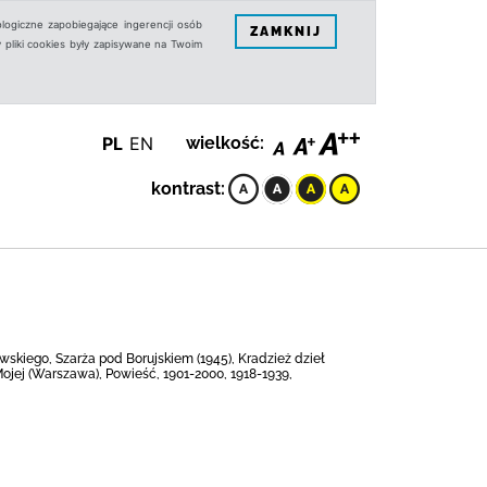
logiczne zapobiegające ingerencji osób
ZAMKNIJ
 pliki cookies były zapisywane na Twoim
PL
EN
wielkość:
kontrast:
kiego, Szarża pod Borujskiem (1945), Kradzież dzieł
Mojej (Warszawa), Powieść, 1901-2000, 1918-1939,