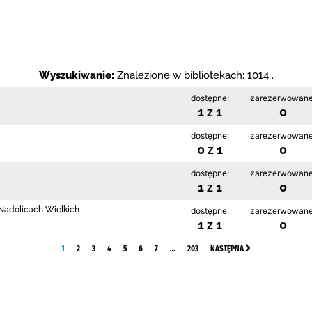
Wyszukiwanie:
Znalezione w bibliotekach: 1014 .
dostępne:
zarezerwowane
1 z 1
0
dostępne:
zarezerwowane
0 z 1
0
dostępne:
zarezerwowane
1 z 1
0
w Nadolicach Wielkich
dostępne:
zarezerwowane
1 z 1
0
1
2
3
4
5
6
7
…
203
NASTĘPNA