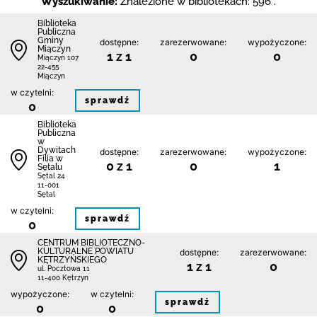
Wyszukiwanie:
Znalezione w bibliotekach: 596 .
Biblioteka
Publiczna
Gminy
dostępne:
zarezerwowane:
wypożyczone:
Miączyn
1 z 1
0
0
Miączyn 107
22-455
Miączyn
w czytelni:
sprawdź
0
Biblioteka
Publiczna
w
Dywitach
dostępne:
zarezerwowane:
wypożyczone:
Filia w
0 z 1
0
1
Sętalu
Sętal 24
11-001
Sętal
w czytelni:
sprawdź
0
CENTRUM BIBLIOTECZNO-
KULTURALNE POWIATU
dostępne:
zarezerwowane:
KĘTRZYŃSKIEGO
1 z 1
0
ul. Pocztowa 11
11-400 Kętrzyn
wypożyczone:
w czytelni:
sprawdź
0
0