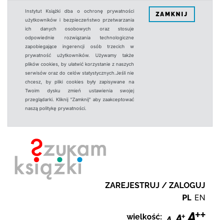
Instytut Książki dba o ochronę prywatności
ZAMKNIJ
użytkowników i bezpieczeństwo przetwarzania
ich danych osobowych oraz stosuje
odpowiednie rozwiązania technologiczne
zapobiegające ingerencji osób trzecich w
prywatność użytkowników. Używamy także
plików cookies, by ułatwić korzystanie z naszych
serwisów oraz do celów statystycznych.Jeśli nie
chcesz, by pliki cookies były zapisywane na
Twoim dysku zmień ustawienia swojej
przeglądarki. Kliknij "Zamknij" aby zaakceptować
naszą politykę prywatności.
ZAREJESTRUJ / ZALOGUJ
PL
EN
wielkość: