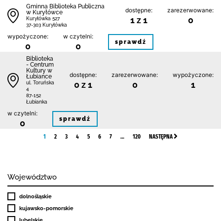
Gminna Biblioteka Publiczna
dostępne:
zarezerwowane:
w Kuryłówce
1 z 1
0
Kuryłówka 527
37-303 Kuryłówka
wypożyczone:
w czytelni:
sprawdź
0
0
Biblioteka
- Centrum
Kultury w
dostępne:
zarezerwowane:
wypożyczone:
Łubiance
0 z 1
0
1
ul. Toruńska
4
87-152
Łubianka
w czytelni:
sprawdź
0
1
2
3
4
5
6
7
…
120
NASTĘPNA
Województwo
dolnośląskie
kujawsko-pomorskie
lubelskie