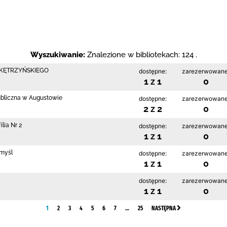
Wyszukiwanie:
Znalezione w bibliotekach: 124 .
 KĘTRZYŃSKIEGO
dostępne:
zarezerwowane
1 z 1
0
ubliczna w Augustowie
dostępne:
zarezerwowane
2 z 2
0
lia Nr 2
dostępne:
zarezerwowane
1 z 1
0
emyśl
dostępne:
zarezerwowane
1 z 1
0
dostępne:
zarezerwowane
1 z 1
0
1
2
3
4
5
6
7
…
25
NASTĘPNA