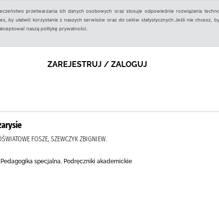
ieczeństwo przetwarzania ich danych osobowych oraz stosuje odpowiednie rozwiązania techno
, by ułatwić korzystanie z naszych serwisów oraz do celów statystycznych.Jeśli nie chcesz, by
aakceptować naszą politykę prywatności.
ZAREJESTRUJ / ZALOGUJ
zarysie
ŚWIATOWE FOSZE, SZEWCZYK ZBIGNIEW.
, Pedagogika specjalna, Podręczniki akademickie