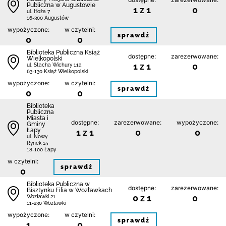
Publiczna w Augustowie
1 z 1
0
ul. Hoża 7
16-300 Augustów
wypożyczone:
w czytelni:
sprawdź
0
0
Biblioteka Publiczna Książ
dostępne:
zarezerwowane:
Wielkopolski
1 z 1
0
ul. Stacha Wichury 11a
63-130 Książ Wielkopolski
wypożyczone:
w czytelni:
sprawdź
0
0
Biblioteka
Publiczna
Miasta i
dostępne:
zarezerwowane:
wypożyczone:
Gminy
Łapy
1 z 1
0
0
ul. Nowy
Rynek 15
18-100 Łapy
w czytelni:
sprawdź
0
Biblioteka Publiczna w
dostępne:
zarezerwowane:
Bisztynku Filia w Wozławkach
0 z 1
0
Wozławki 21
11-230 Wozławki
wypożyczone:
w czytelni:
sprawdź
1
0