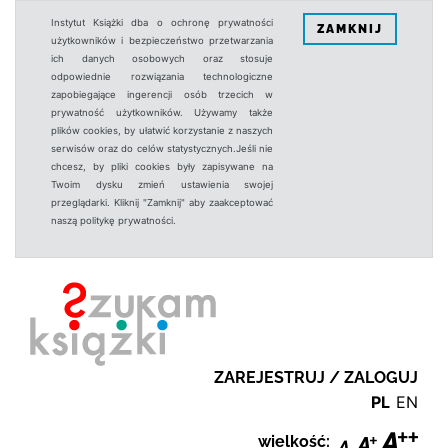
Instytut Książki dba o ochronę prywatności
ZAMKNIJ
użytkowników i bezpieczeństwo przetwarzania
ich danych osobowych oraz stosuje
odpowiednie rozwiązania technologiczne
zapobiegające ingerencji osób trzecich w
prywatność użytkowników. Używamy także
plików cookies, by ułatwić korzystanie z naszych
serwisów oraz do celów statystycznych.Jeśli nie
chcesz, by pliki cookies były zapisywane na
Twoim dysku zmień ustawienia swojej
przeglądarki. Kliknij "Zamknij" aby zaakceptować
naszą politykę prywatności.
ZAREJESTRUJ / ZALOGUJ
PL
EN
wielkość: