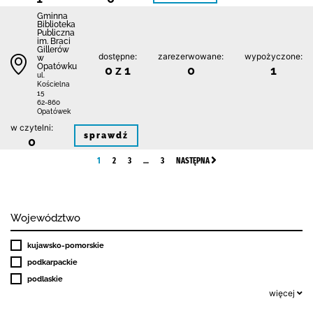
Gminna
Biblioteka
Publiczna
im. Braci
Gillerów
dostępne:
zarezerwowane:
wypożyczone:
w
Opatówku
0 z 1
0
1
ul.
Kościelna
15
62-860
Opatówek
w czytelni:
sprawdź
0
1
2
3
…
3
NASTĘPNA
Województwo
kujawsko-pomorskie
podkarpackie
podlaskie
więcej