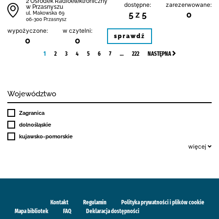
2 Ośrodek Radioelektroniczny
dostępne:
zarezerwowane:
w Przasnyszu
5 z 5
0
ul. Makowska 69
06-300 Przasnysz
wypożyczone:
w czytelni:
sprawdź
0
0
1
2
3
4
5
6
7
…
222
NASTĘPNA
Województwo
Zagranica
dolnośląskie
kujawsko-pomorskie
więcej
Kontakt
Regulamin
Polityka prywatności i plików cookie
Mapa bibliotek
FAQ
Deklaracja dostępności