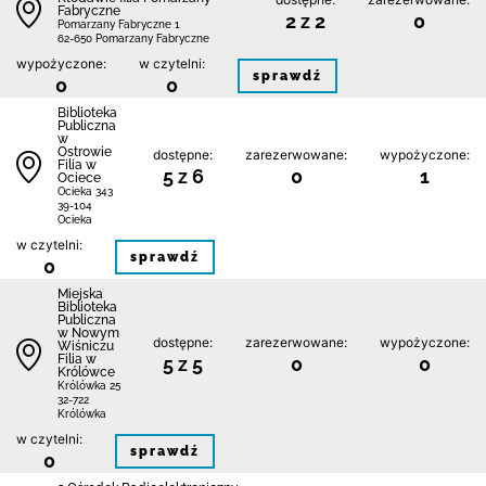
Fabryczne
2 z 2
0
Pomarzany Fabryczne 1
62-650 Pomarzany Fabryczne
wypożyczone:
w czytelni:
sprawdź
0
0
Biblioteka
Publiczna
w
Ostrowie
dostępne:
zarezerwowane:
wypożyczone:
Filia w
5 z 6
0
1
Ociece
Ocieka 343
39-104
Ocieka
w czytelni:
sprawdź
0
Miejska
Biblioteka
Publiczna
w Nowym
dostępne:
zarezerwowane:
wypożyczone:
Wiśniczu
Filia w
5 z 5
0
0
Królówce
Królówka 25
32-722
Królówka
w czytelni:
sprawdź
0