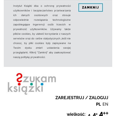
Instytut Książki dba o ochronę prywatności
ZAMKNIJ
użytkowników i bezpieczeństwo przetwarzania
ich danych osobowych oraz stosuje
odpowiednie rozwiązania technologiczne
zapobiegające ingerencji osób trzecich w
prywatność użytkowników. Używamy także
plików cookies, by ułatwić korzystanie z naszych
serwisów oraz do celów statystycznych.Jeśli nie
chcesz, by pliki cookies były zapisywane na
Twoim dysku zmień ustawienia swojej
przeglądarki. Kliknij "Zamknij" aby zaakceptować
naszą politykę prywatności.
ZAREJESTRUJ / ZALOGUJ
PL
EN
wielkość: