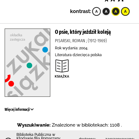
kontrast:
O psie, który jeździł koleją
PISARSKI, ROMAN ; (1912-1969)
Rok wydania: 2004.
Literatura dziecięca polska
Więcej informacji
Wyszukiwanie:
Znalezione w bibliotekach: 1108 .
Biblioteka Publiczna w
Kłodawie filia Pomarzany
dostępne:
zarezerwowane: