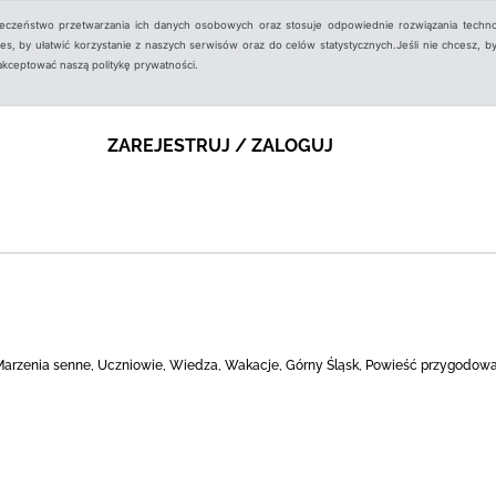
ieczeństwo przetwarzania ich danych osobowych oraz stosuje odpowiednie rozwiązania techno
, by ułatwić korzystanie z naszych serwisów oraz do celów statystycznych.Jeśli nie chcesz, by
aakceptować naszą politykę prywatności.
ZAREJESTRUJ / ZALOGUJ
, Marzenia senne, Uczniowie, Wiedza, Wakacje, Górny Śląsk, Powieść przygodow