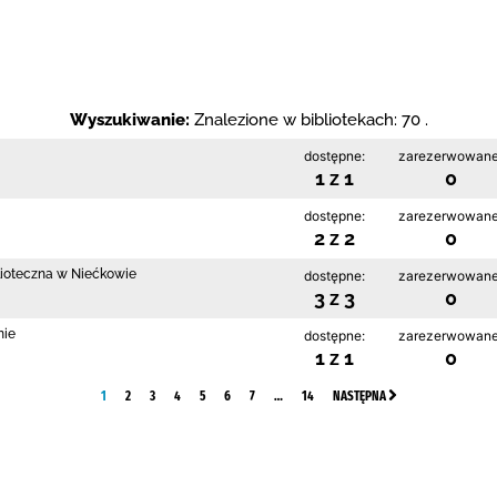
Wyszukiwanie:
Znalezione w bibliotekach: 70 .
dostępne:
zarezerwowane
1 z 1
0
dostępne:
zarezerwowane
2 z 2
0
blioteczna w Niećkowie
dostępne:
zarezerwowane
3 z 3
0
nie
dostępne:
zarezerwowane
1 z 1
0
1
2
3
4
5
6
7
…
14
NASTĘPNA