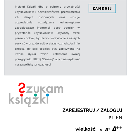
Instytut Książki dba o ochronę prywatności
ZAMKNIJ
użytkowników i bezpieczeństwo przetwarzania
ich danych osobowych oraz stosuje
odpowiednie rozwiązania technologiczne
zapobiegające ingerencji osób trzecich w
prywatność użytkowników. Używamy także
plików cookies, by ułatwić korzystanie z naszych
serwisów oraz do celów statystycznych.Jeśli nie
chcesz, by pliki cookies były zapisywane na
Twoim dysku zmień ustawienia swojej
przeglądarki. Kliknij "Zamknij" aby zaakceptować
naszą politykę prywatności.
ZAREJESTRUJ / ZALOGUJ
PL
EN
wielkość: