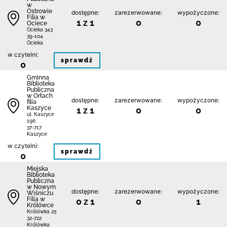
w
Ostrowie
dostępne:
zarezerwowane:
wypożyczone:
Filia w
1 z 1
0
0
Ociece
Ocieka 343
39-104
Ocieka
w czytelni:
sprawdź
0
Gminna
Biblioteka
Publiczna
w Orłach
dostępne:
zarezerwowane:
wypożyczone:
filia
Kaszyce
1 z 1
0
0
ul. Kaszyce
196
37-717
Kaszyce
w czytelni:
sprawdź
0
Miejska
Biblioteka
Publiczna
w Nowym
dostępne:
zarezerwowane:
wypożyczone:
Wiśniczu
Filia w
0 z 1
0
1
Królówce
Królówka 25
32-722
Królówka