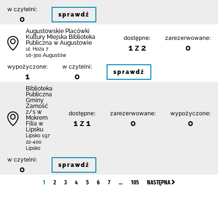
w czytelni:
sprawdź
0
Augustowskie Placówki
Kultury Miejska Biblioteka
dostępne:
zarezerwowane:
Publiczna w Augustowie
1 z 2
0
ul. Hoża 7
16-300 Augustów
wypożyczone:
w czytelni:
sprawdź
1
0
Biblio­teka
Publiczna
Gminy
Zamość
z/s w
dostępne:
zarezerwowane:
wypożyczone:
Mokrem
1 z 1
0
0
Filia w
Lipsku
Lipsko 197
22-400
Lipsko
w czytelni:
sprawdź
0
1
2
3
4
5
6
7
…
105
NASTĘPNA