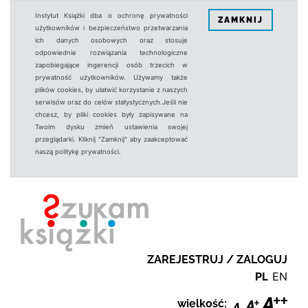
Instytut Książki dba o ochronę prywatności
ZAMKNIJ
użytkowników i bezpieczeństwo przetwarzania
ich danych osobowych oraz stosuje
odpowiednie rozwiązania technologiczne
zapobiegające ingerencji osób trzecich w
prywatność użytkowników. Używamy także
plików cookies, by ułatwić korzystanie z naszych
serwisów oraz do celów statystycznych.Jeśli nie
chcesz, by pliki cookies były zapisywane na
Twoim dysku zmień ustawienia swojej
przeglądarki. Kliknij "Zamknij" aby zaakceptować
naszą politykę prywatności.
ZAREJESTRUJ / ZALOGUJ
PL
EN
wielkość: