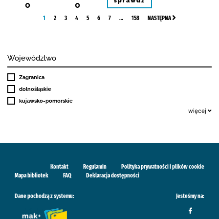
sprawdź
0
0
1
2
3
4
5
6
7
…
158
NASTĘPNA
Województwo
Zagranica
dolnośląskie
kujawsko-pomorskie
więcej
Kontakt
Regulamin
Polityka prywatności i plików cookie
Mapa bibliotek
FAQ
Deklaracja dostępności
Dane pochodzą z systemu:
Jesteśmy na: