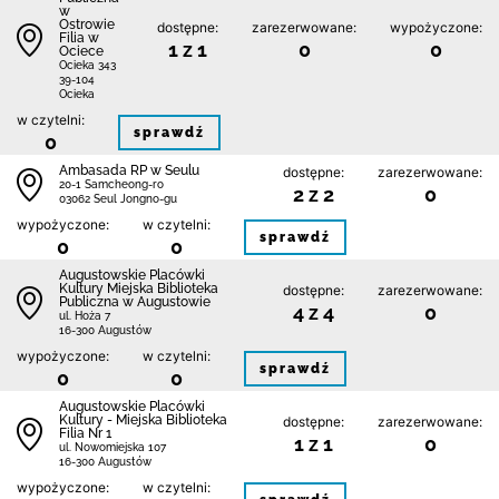
w
Ostrowie
dostępne:
zarezerwowane:
wypożyczone:
Filia w
1 z 1
0
0
Ociece
Ocieka 343
39-104
Ocieka
w czytelni:
sprawdź
0
Ambasada RP w Seulu
dostępne:
zarezerwowane:
20-1 Samcheong-ro
2 z 2
0
03062 Seul Jongno-gu
wypożyczone:
w czytelni:
sprawdź
0
0
Augustowskie Placówki
Kultury Miejska Biblioteka
dostępne:
zarezerwowane:
Publiczna w Augustowie
4 z 4
0
ul. Hoża 7
16-300 Augustów
wypożyczone:
w czytelni:
sprawdź
0
0
Augustowskie Placówki
Kultury - Miejska Biblioteka
dostępne:
zarezerwowane:
Filia Nr 1
1 z 1
0
ul. Nowomiejska 107
16-300 Augustów
wypożyczone:
w czytelni: