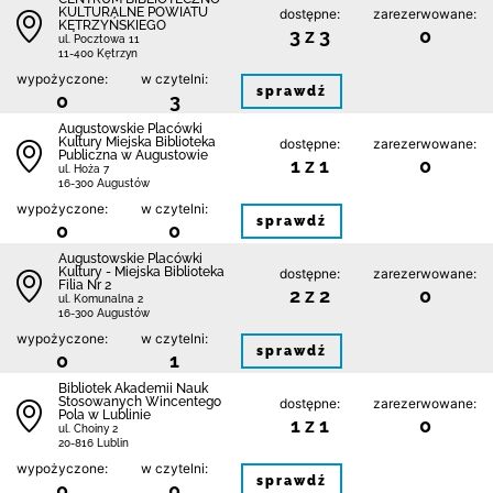
KULTURALNE POWIATU
dostępne:
zarezerwowane:
KĘTRZYŃSKIEGO
3 z 3
0
ul. Pocztowa 11
11-400 Kętrzyn
wypożyczone:
w czytelni:
sprawdź
0
3
Augustowskie Placówki
Kultury Miejska Biblioteka
dostępne:
zarezerwowane:
Publiczna w Augustowie
1 z 1
0
ul. Hoża 7
16-300 Augustów
wypożyczone:
w czytelni:
sprawdź
0
0
Augustowskie Placówki
Kultury - Miejska Biblioteka
dostępne:
zarezerwowane:
Filia Nr 2
2 z 2
0
ul. Komunalna 2
16-300 Augustów
wypożyczone:
w czytelni:
sprawdź
0
1
Bibliotek Akademii Nauk
Stosowanych Wincentego
dostępne:
zarezerwowane:
Pola w Lublinie
1 z 1
0
ul. Choiny 2
20-816 Lublin
wypożyczone:
w czytelni:
sprawdź
0
0