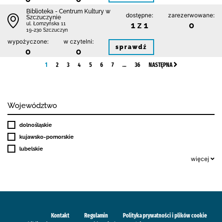
Biblioteka - Centrum Kultury w
dostępne:
zarezerwowane:
Szczuczynie
1 z 1
0
ul. Łomzyńska 11
19-230 Szczuczyn
wypożyczone:
w czytelni:
sprawdź
0
0
1
2
3
4
5
6
7
…
36
NASTĘPNA
Województwo
dolnośląskie
kujawsko-pomorskie
lubelskie
więcej
Kontakt
Regulamin
Polityka prywatności i plików cookie