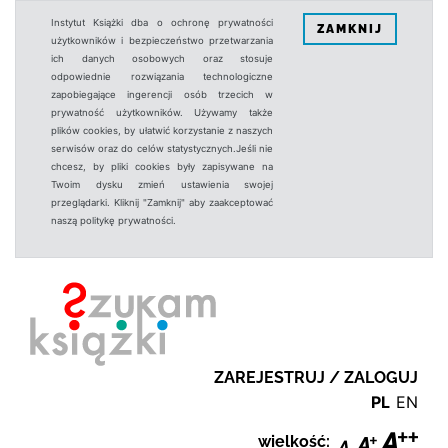
Instytut Książki dba o ochronę prywatności
ZAMKNIJ
użytkowników i bezpieczeństwo przetwarzania
ich danych osobowych oraz stosuje
odpowiednie rozwiązania technologiczne
zapobiegające ingerencji osób trzecich w
prywatność użytkowników. Używamy także
plików cookies, by ułatwić korzystanie z naszych
serwisów oraz do celów statystycznych.Jeśli nie
chcesz, by pliki cookies były zapisywane na
Twoim dysku zmień ustawienia swojej
przeglądarki. Kliknij "Zamknij" aby zaakceptować
naszą politykę prywatności.
ZAREJESTRUJ / ZALOGUJ
PL
EN
wielkość: