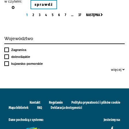
w czytelni:
sprawdź
0
1
2
3
4
5
6
7
…
37
NASTĘPNA
Województwo
Zagranica
dolnośląskie
kujawsko-pomorskie
więcej
Kontakt
Regulamin
Polityka prywatności i plików cookie
Mapa bibliotek
FAQ
Deklaracja dostępności
Dane pochodzą z systemu:
Jesteśmy na: