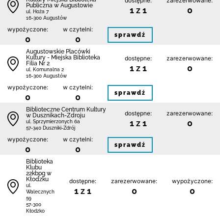
dostępne:
zarezerwowane:
Publiczna w Augustowie
1 z 1
0
ul. Hoża 7
16-300 Augustów
wypożyczone:
w czytelni:
sprawdź
0
0
Augustowskie Placówki
Kultury - Miejska Biblioteka
dostępne:
zarezerwowane:
Filia Nr 2
1 z 1
0
ul. Komunalna 2
16-300 Augustów
wypożyczone:
w czytelni:
sprawdź
0
0
Biblioteczne Centrum Kultury
dostępne:
zarezerwowane:
w Dusznikach-Zdroju
1 z 1
0
ul. Sprzymierzonych 6a
57-340 Duszniki-Zdrój
wypożyczone:
w czytelni:
sprawdź
0
0
Biblioteka
Klubu
22kbpg w
Kłodzku
dostępne:
zarezerwowane:
wypożyczone:
ul.
1 z 1
0
0
Walecznych
59
57-300
Kłodzko