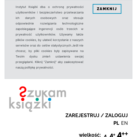
Instytut Książki dba o ochronę prywatności
ZAMKNIJ
użytkowników i bezpieczeństwo przetwarzania
ich danych osobowych oraz stosuje
odpowiednie rozwiązania technologiczne
zapobiegające ingerencji osób trzecich w
prywatność użytkowników. Używamy także
plików cookies, by ułatwić korzystanie z naszych
serwisów oraz do celów statystycznych.Jeśli nie
chcesz, by pliki cookies były zapisywane na
Twoim dysku zmień ustawienia swojej
przeglądarki. Kliknij "Zamknij" aby zaakceptować
naszą politykę prywatności.
ZAREJESTRUJ / ZALOGUJ
PL
EN
wielkość: