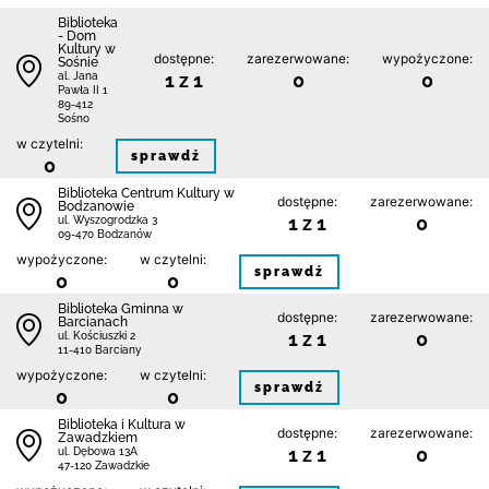
Biblioteka
- Dom
Kultury w
dostępne:
zarezerwowane:
wypożyczone:
Sośnie
1 z 1
0
0
al. Jana
Pawła II 1
89-412
Sośno
w czytelni:
sprawdź
0
Biblioteka Centrum Kultury w
dostępne:
zarezerwowane:
Bodzanowie
1 z 1
0
ul. Wyszogrodzka 3
09-470 Bodzanów
wypożyczone:
w czytelni:
sprawdź
0
0
Biblioteka Gminna w
dostępne:
zarezerwowane:
Barcianach
1 z 1
0
ul. Kościuszki 2
11-410 Barciany
wypożyczone:
w czytelni:
sprawdź
0
0
Biblioteka i Kultura w
dostępne:
zarezerwowane:
Zawadzkiem
1 z 1
0
ul. Dębowa 13A
47-120 Zawadzkie