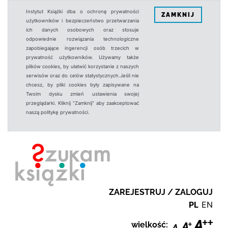
Instytut Książki dba o ochronę prywatności
ZAMKNIJ
użytkowników i bezpieczeństwo przetwarzania
ich danych osobowych oraz stosuje
odpowiednie rozwiązania technologiczne
zapobiegające ingerencji osób trzecich w
prywatność użytkowników. Używamy także
plików cookies, by ułatwić korzystanie z naszych
serwisów oraz do celów statystycznych.Jeśli nie
chcesz, by pliki cookies były zapisywane na
Twoim dysku zmień ustawienia swojej
przeglądarki. Kliknij "Zamknij" aby zaakceptować
naszą politykę prywatności.
ZAREJESTRUJ / ZALOGUJ
PL
EN
wielkość: