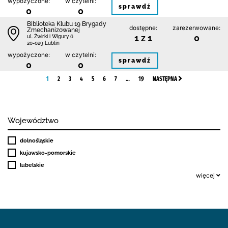
wypożyczone:
w czytelni:
sprawdź
0
0
Biblioteka Klubu 19 Brygady
dostępne:
zarezerwowane:
Zmechanizowanej
1 z 1
0
ul. Żwirki i Wigury 6
20-029 Lublin
wypożyczone:
w czytelni:
sprawdź
0
0
1
2
3
4
5
6
7
…
19
NASTĘPNA
Województwo
dolnośląskie
kujawsko-pomorskie
lubelskie
więcej