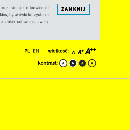
oraz stosuje odpowiednie
ZAMKNIJ
ies, by ułatwić korzystanie
u zmień ustawienia swojej
PL
EN
wielkość:
kontrast: