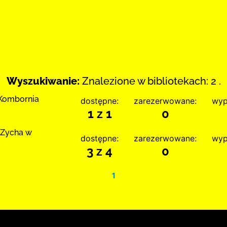
Wyszukiwanie:
Znalezione w bibliotekach: 2 .
 Kombornia
dostępne:
zarezerwowane:
wyp
1 z 1
0
 Zycha w
dostępne:
zarezerwowane:
wyp
3 z 4
0
1