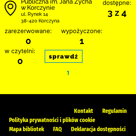
Publiczna im. Jana Zycha
dostępne:
w Korczynie
3 z 4
ul. Rynek 14
38-420 Korczyna
zarezerwowane:
wypożyczone:
0
1
w czytelni:
sprawdź
0
1
Kontakt
Regulamin
Polityka prywatności i plików cookie
Mapa bibliotek
FAQ
Deklaracja dostępności