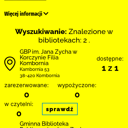
Więcej informacji
Wyszukiwanie:
Znalezione w
bibliotekach: 2 .
GBP im. Jana Zycha w
Korczynie Filia
dostępne:
Kombornia
1 z 1
Kambornia 53
38-420 Kombornia
zarezerwowane:
wypożyczone:
0
0
w czytelni:
sprawdź
0
Gminna Biblioteka