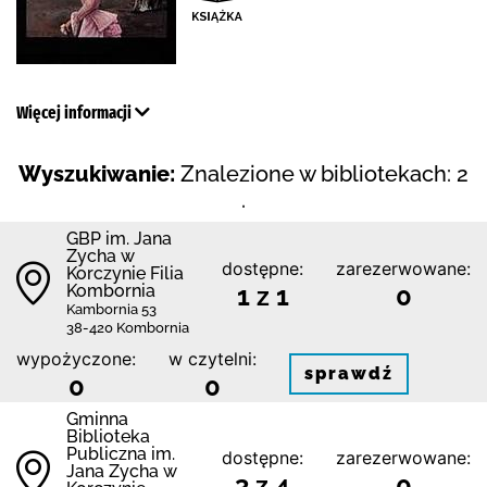
Więcej informacji
Wyszukiwanie:
Znalezione w bibliotekach: 2
.
GBP im. Jana
Zycha w
dostępne:
zarezerwowane:
Korczynie Filia
Kombornia
1 z 1
0
Kambornia 53
38-420 Kombornia
wypożyczone:
w czytelni:
sprawdź
0
0
Gminna
Biblioteka
Publiczna im.
dostępne:
zarezerwowane:
Jana Zycha w
3 z 4
0