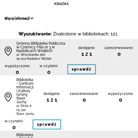
Więcej informacji
Wyszukiwanie:
Znalezione w bibliotekach: 121 .
Gminna Biblioteka Publiczna
w Czernicy. Filia nr 3 w
dostępne:
zarezerwowane:
Nadolicach Wielkich
1 z 1
0
ul. Wrocławska 56A
55-003 Nadolice Wielkie
wypożyczone:
w czytelni:
sprawdź
0
0
Biblioteka
- Centrum
Informacji
i Kultury
dostępne:
zarezerwowane:
wypożyczone:
Gminy
Stare
1 z 1
0
0
Juchy
ul. Ełcka 8
19-330
Stare Juchy
w czytelni:
sprawdź
0
Biblioteka