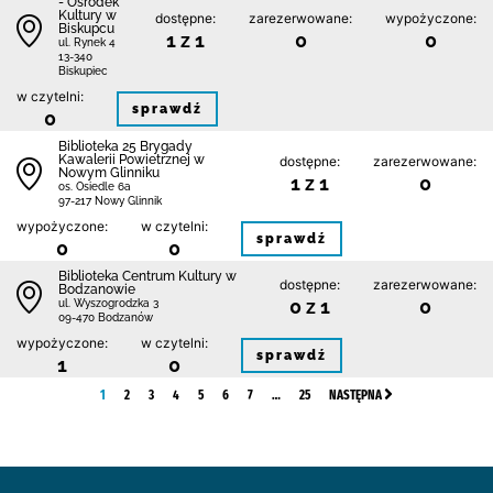
- Ośrodek
Kultury w
dostępne:
zarezerwowane:
wypożyczone:
Biskupcu
1 z 1
0
0
ul. Rynek 4
13-340
Biskupiec
w czytelni:
sprawdź
0
Biblioteka 25 Brygady
Kawalerii Powietrznej w
dostępne:
zarezerwowane:
Nowym Glinniku
1 z 1
0
os. Osiedle 6a
97-217 Nowy Glinnik
wypożyczone:
w czytelni:
sprawdź
0
0
Biblioteka Centrum Kultury w
dostępne:
zarezerwowane:
Bodzanowie
0 z 1
0
ul. Wyszogrodzka 3
09-470 Bodzanów
wypożyczone:
w czytelni:
sprawdź
1
0
1
2
3
4
5
6
7
…
25
NASTĘPNA