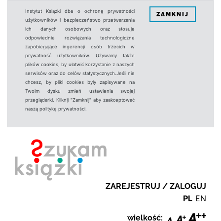
Instytut Książki dba o ochronę prywatności
ZAMKNIJ
użytkowników i bezpieczeństwo przetwarzania
ich danych osobowych oraz stosuje
odpowiednie rozwiązania technologiczne
zapobiegające ingerencji osób trzecich w
prywatność użytkowników. Używamy także
plików cookies, by ułatwić korzystanie z naszych
serwisów oraz do celów statystycznych.Jeśli nie
chcesz, by pliki cookies były zapisywane na
Twoim dysku zmień ustawienia swojej
przeglądarki. Kliknij "Zamknij" aby zaakceptować
naszą politykę prywatności.
ZAREJESTRUJ / ZALOGUJ
PL
EN
wielkość: